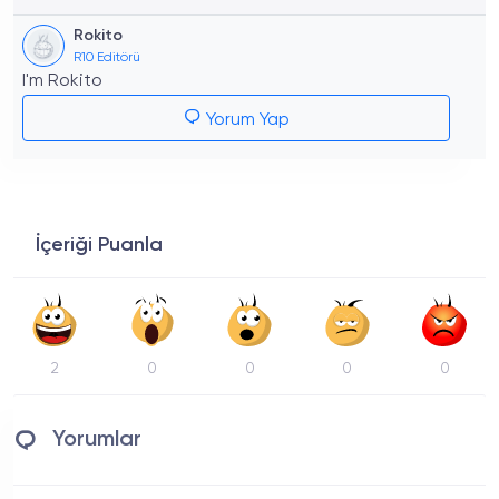
Rokito
R10 Editörü
I'm Rokito
Yorum Yap
İçeriği Puanla
2
0
0
0
0
Yorumlar