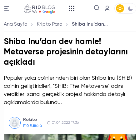
Ana Sayfa
Kripto Para
Shiba Inu’dan dev hamle! Metaverse projesinin detaylarını açıkladı
Shiba Inu’dan dev hamle!
Metaverse projesinin detaylarını
açıkladı
Popüler şaka coinlerinden biri olan Shiba Inu (SHIB)
coinin geliştiricileri, "SHIB: The Metaverse" adını
verdikleri sanal gerçeklik projesi hakkında detaylı
açıklamalarda bulundu.
Rokito
01.04.2022 17:36
R10 Editörü