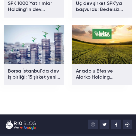
SPK 1000 Yatırımlar
Üç dev şirket SPK'ya
Holding'in dev
başvurdu: Bedelsiz
sermaye artışını
sermaye ve yönetim
onayladı
hamlesi
Borsa İstanbul'da dev
Anadolu Efes ve
iş birliği: 15 şirket yeni
Alarko Holding
anlaşmalarını duyurdu
temettü kararlarını
açıkladı