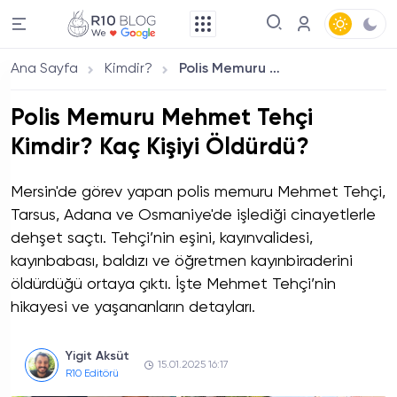
Ana Sayfa
Kimdir?
Polis Memuru Mehmet Tehçi Kimdir? Kaç Kişiyi Öldürdü?
Polis Memuru Mehmet Tehçi
Kimdir? Kaç Kişiyi Öldürdü?
Mersin'de görev yapan polis memuru Mehmet Tehçi,
Tarsus, Adana ve Osmaniye'de işlediği cinayetlerle
dehşet saçtı. Tehçi’nin eşini, kayınvalidesi,
kayınbabası, baldızı ve öğretmen kayınbiraderini
öldürdüğü ortaya çıktı. İşte Mehmet Tehçi’nin
hikayesi ve yaşananların detayları.
Yigit Aksüt
15.01.2025 16:17
R10 Editörü