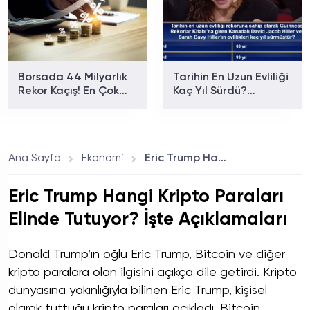
Borsada 44 Milyarlık
Tarihin En Uzun Evliliği
Rekor Kaçış! En Çok
Kaç Yıl Sürdü?
Para Çıkan Hisseler
Beyaz'la Joker Sorusu
Hangileri?
Gündem Oldu
Ana Sayfa
Ekonomi
Eric Trump Hangi Kripto Paraları Elinde Tutuyor? İşte Açıklamaları
Eric Trump Hangi Kripto Paraları
Elinde Tutuyor? İşte Açıklamaları
Donald Trump’ın oğlu Eric Trump, Bitcoin ve diğer
kripto paralara olan ilgisini açıkça dile getirdi. Kripto
dünyasına yakınlığıyla bilinen Eric Trump, kişisel
olarak tuttuğu kripto paraları açıkladı. Bitcoin