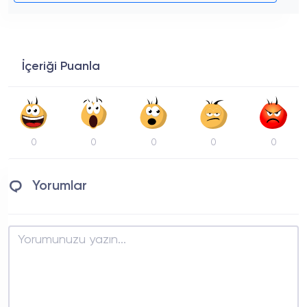
İçeriği Puanla
0
0
0
0
0
Yorumlar