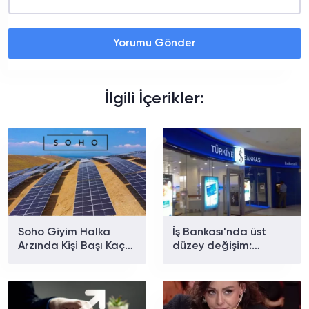
Yorumu Gönder
İlgili İçerikler:
Soho Giyim Halka
İş Bankası'nda üst
Arzında Kişi Başı Kaç
düzey değişim:
Lot Düşecek?
Mehmet Celayir
iştirake geçiyor