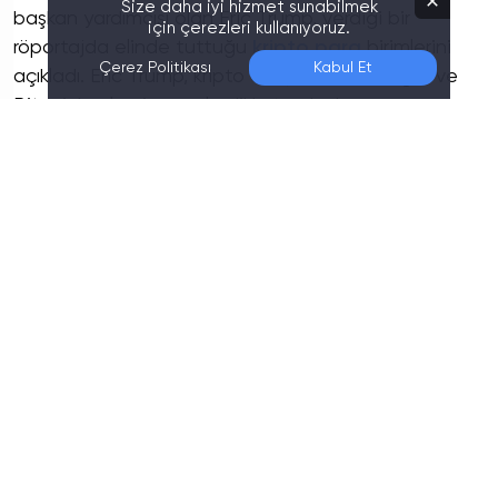
Size daha iyi hizmet sunabilmek
başkan yardımcısı olan Eric Trump, verdiği bir
için çerezleri kullanıyoruz.
röportajda elinde tuttuğu
kripto para
birimlerini
Çerez Politikası
Kabul Et
açıkladı. Eric Trump, kripto dünyasına olan ilgisi ve
Bitcoin’e olan inancıyla dikkat çekerken,
portföyünde Bitcoin’in yanı sıra
Ethereum, Solana
ve SUI
bulunduğunu duyurdu. Trump, röportajında
ayrıca ABD’nin küresel bir kripto merkezi haline
gelmesi gerektiğine dair güçlü bir vizyon ortaya
koydu.
"ABD Kripto Merkezi Olabilir"
Eric Trump,
Benzinga’ya verdiği röportajda
,
ABD’nin Donald Trump’ın liderliğinde bir kripto para
merkezi haline gelebileceğini ifade etti. Kripto
paraların gelecekte finans sektöründe önemli bir rol
oynayacağına inanan Trump, mevcut hükümeti