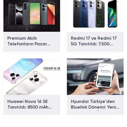
Premium Akıllı
Redmi 17 ve Redmi 17
Telefonların Pazar
5G Tanıtıldı: 7.500
Payı Rekor Kırdı: Apple
mAh Batarya ve 179
ve Samsung Zirvede
Dolardan Başlayan
Fiyat
Huawei Nova 16 SE
Hyundai Türkiye'den
Tanıtıldı: 8500 mAh
Bluelink Dönemi: Yeni
Batarya ve Uydu
Paketler ve Özellikler
Bağlantısıyla Dikkat
Belli Oldu
Çekiyor