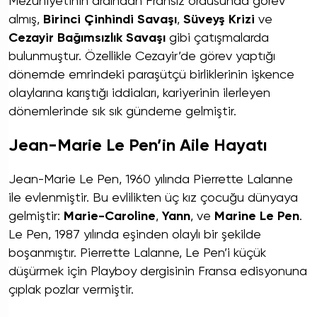
Mezuniyetinin ardından Fransız ordusunda görev
almış,
Birinci Çinhindi Savaşı
,
Süveyş Krizi
ve
Cezayir Bağımsızlık Savaşı
gibi çatışmalarda
bulunmuştur. Özellikle Cezayir’de görev yaptığı
dönemde emrindeki paraşütçü birliklerinin işkence
olaylarına karıştığı iddiaları, kariyerinin ilerleyen
dönemlerinde sık sık gündeme gelmiştir.
Jean-Marie Le Pen’in Aile Hayatı
Jean-Marie Le Pen, 1960 yılında Pierrette Lalanne
ile evlenmiştir. Bu evlilikten üç kız çocuğu dünyaya
gelmiştir:
Marie-Caroline
,
Yann
, ve
Marine Le Pen
.
Le Pen, 1987 yılında eşinden olaylı bir şekilde
boşanmıştır. Pierrette Lalanne, Le Pen’i küçük
düşürmek için Playboy dergisinin Fransa edisyonuna
çıplak pozlar vermiştir.