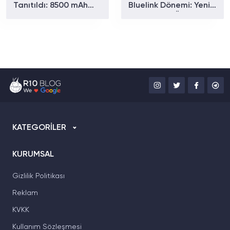
Tanıtıldı: 8500 mAh
Bluelink Dönemi: Yeni
Batarya ve Uydu
Paketler ve Özellikler
Bağlantısıyla Dikkat
Belli Oldu
Çekiyor
KATEGORİLER
KURUMSAL
Gizlilik Politikası
Reklam
KVKK
Kullanım Sözleşmesi