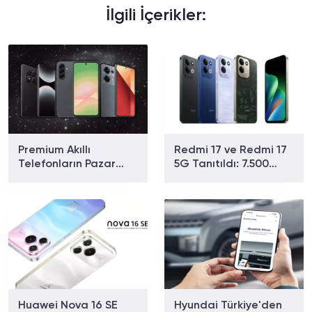
İlgili İçerikler:
Premium Akıllı
Redmi 17 ve Redmi 17
Telefonların Pazar
5G Tanıtıldı: 7.500
Payı Rekor Kırdı: Apple
mAh Batarya ve 179
ve Samsung Zirvede
Dolardan Başlayan
Fiyat
Huawei Nova 16 SE
Hyundai Türkiye'den