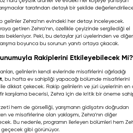
öz nuru çeyizlik ürünler ve evdeki her köşeye yansıyan
yarışmacılar tarafından detaylı bir şekilde değerlendirilec
p gelinler Zehra’nın evindeki her detayı inceleyecek.
aya getiren Zehra’nın, özellikle çeyizinde sergilediği el
 bekleniyor. Peki, bu detaylar jüri üyelerinden ve diğer
arışma boyunca bu sorunun yanıtı ortaya çıkacak.
Sunumuyla Rakiplerini Etkileyebilecek Mi?
ları, gelinlerin kendi evlerinde misafirlerini ağırladığı
t
, bu hafta ev sahipliği yapacağı bölümde misafirlerini
ile dikkat çekecek. Rakip gelinlerin ve jüri üyelerinin en
fir karşılama becerisi, Zehra için de kritik bir öneme sahi
zeti hem de görselliği, yarışmanın gidişatını doğrudan
n ve misafirlerine olan yaklaşımı, Zehra’nın diğer
eyecek. Bu nedenle, programın ilerleyen bölümleri hem Ze
i geçecek gibi görünüyor.