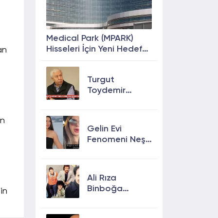
Medical Park (MPARK)
Hisseleri İçin Yeni Hedef
an
Fiyat: %63 Prim
Potansiyeli
Turgut
Toydemir
kimdir, öldü
mü, neden
en
öldü?
Gelin Evi
Fenomeni Neşe
Özkan Hayatını
Kaybetti! Neşe
Özkan kimdir,
Ali Rıza
neden öldü?
Binboğa
in
Kimdir?
Aramızda