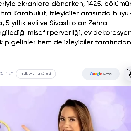
riyle ekranlara dönerken, 1425. bölümü
hra Karabulut, izleyiciler arasında büyü
, 5 yıllık evli ve Sivaslı olan Zehra
ilediği misafirperverliği, ev dekorasyo
ip gelinler hem de izleyiciler tarafından
1871
4 dk okuma süresi