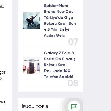
Spider-Man:
ek.
Brand New Day
Türkiye'de Gişe
Rekoru Kırdı: Son
4,5 Yılın En İyi
Açılışı Geldi
07
Galaxy Z Fold 8
Serisi Ön Sipariş
Rekoru Kırdı:
Dakikada 140
 çok
Telefon Satıldı!
p.
08
hra
İPUCU TOP 5