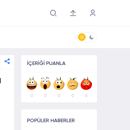
İÇERİĞİ PUANLA
a
0
0
0
0
0
POPÜLER HABERLER