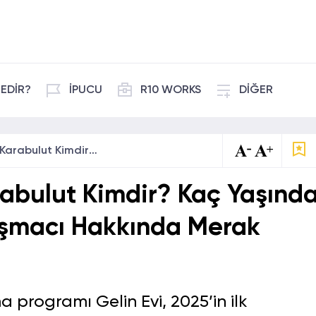
EDİR?
İPUCU
R10 WORKS
DİĞER
Gelin Evi Zehra Karabulut Kimdir? Kaç Yaşında ve Nereli? İşte Yarışmacı Hakkında Merak Edilenler
rabulut Kimdir? Kaç Yaşınd
rışmacı Hakkında Merak
 programı Gelin Evi, 2025’in ilk