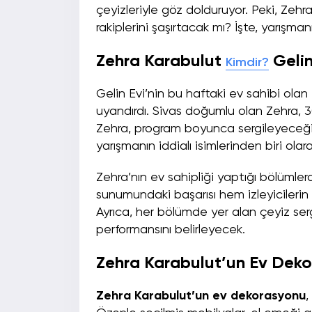
çeyizleriyle göz dolduruyor. Peki, Zehr
rakiplerini şaşırtacak mı? İşte, yarışma
Zehra Karabulut
Gelin
Kimdir?
Gelin Evi’nin bu haftaki ev sahibi olan
uyandırdı. Sivas doğumlu olan Zehra, 30
Zehra, program boyunca sergileyeceği 
yarışmanın iddialı isimlerinden biri olar
Zehra’nın ev sahipliği yaptığı bölümlerd
sunumundaki başarısı hem izleyicilerin
Ayrıca, her bölümde yer alan çeyiz se
performansını belirleyecek.
Zehra Karabulut’un Ev Deko
Zehra Karabulut’un ev dekorasyonu
,