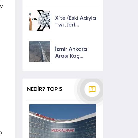
Keşfete
ev
Çıkmanın En
Etkili Yolları!
X'te (Eski Adıyla
Twitter)
Yenilikler ve
Kullanıcılarına
Sunulan Son
İzmir Ankara
Özellikler 2024
Arası Kaç
Saat? Kaç Km?
Yol Tarifi
NEDİR? TOP 5
n