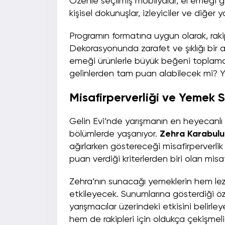
Özenle seçilmiş mobilyalar, el emeği g
kişisel dokunuşlar, izleyiciler ve diğer 
Programın formatına uygun olarak, raki
Dekorasyonunda zarafet ve şıklığı bir ar
emeği ürünlerle büyük beğeni toplaması
gelinlerden tam puan alabilecek mi? Y
Misafirperverliği ve Yemek 
Gelin Evi’nde yarışmanın en heyecanlı an
bölümlerde yaşanıyor.
Zehra Karabulu
ağırlarken göstereceği misafirperverlik 
puan verdiği kriterlerden biri olan misa
Zehra’nın sunacağı yemeklerin hem lez
etkileyecek. Sunumlarına gösterdiği öze
yarışmacılar üzerindeki etkisini belirl
hem de rakipleri için oldukça çekişmel