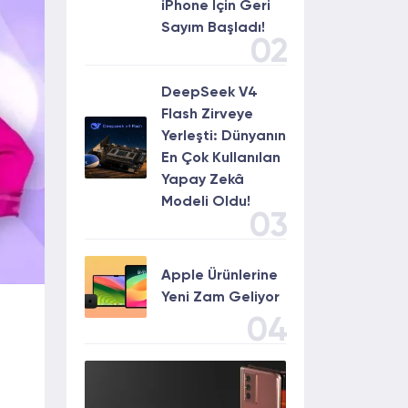
iPhone İçin Geri
Sayım Başladı!
02
DeepSeek V4
Flash Zirveye
Yerleşti: Dünyanın
En Çok Kullanılan
Yapay Zekâ
Modeli Oldu!
03
Apple Ürünlerine
Yeni Zam Geliyor
04