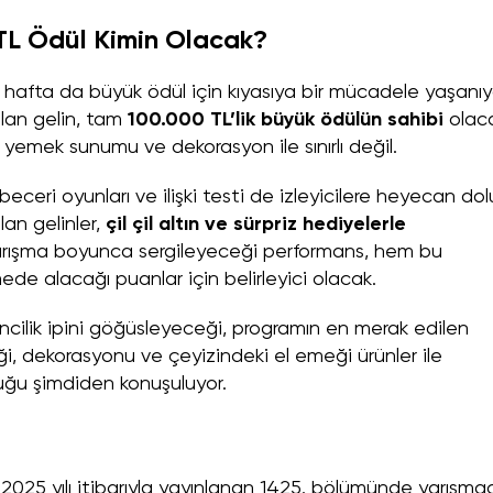
 TL Ödül Kimin Olacak?
 hafta da büyük ödül için kıyasıya bir mücadele yaşanıy
lan gelin, tam
100.000 TL’lik büyük ödülün sahibi
olaca
emek sunumu ve dekorasyon ile sınırlı değil.
ceri oyunları ve ilişki testi de izleyicilere heyecan dol
lan gelinler,
çil çil altın ve sürpriz hediyelerle
arışma boyunca sergileyeceği performans, hem bu
e alacağı puanlar için belirleyici olacak.
ncilik ipini göğüsleyeceği, programın en merak edilen
ği, dekorasyonu ve çeyizindeki el emeği ürünler ile
duğu şimdiden konuşuluyor.
 2025 yılı itibarıyla yayınlanan 1425. bölümünde yarışmac