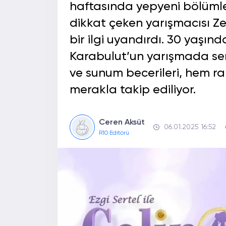
haftasında yepyeni bölümle
dikkat çeken yarışmacısı Ze
bir ilgi uyandırdı. 30 yaşında
Karabulut’un yarışmada serg
ve sunum becerileri, hem rak
merakla takip ediliyor.
Ceren Aksüt
06.01.2025 16:52
R10 Editörü