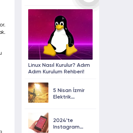
or.
k.
u
Linux Nasıl Kurulur? Adım
Adım Kurulum Rehberi!
5 Nisan İzmir
Elektrik
Kesintisi: 13
İlçede Elektrik
Olmayacak!
2024'te
Instagram
ı