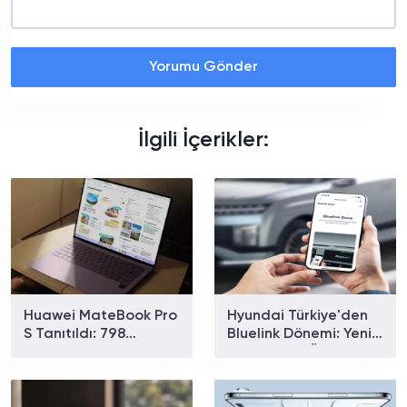
Yorumu Gönder
İlgili İçerikler:
Huawei MateBook Pro
Hyundai Türkiye'den
S Tanıtıldı: 798
Bluelink Dönemi: Yeni
Gramlık Dizüstü
Paketler ve Özellikler
Bilgisayarın Özellikleri
Belli Oldu
Ve Fiyatı