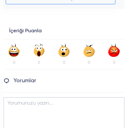
İçeriği Puanla
0
0
0
0
0
Yorumlar