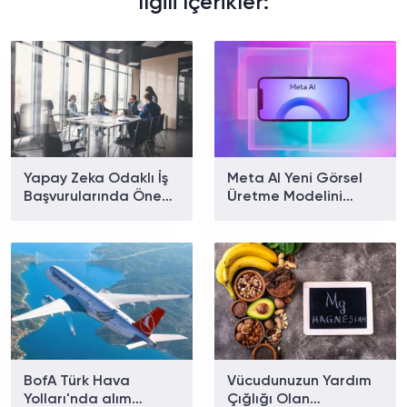
İlgili İçerikler:
Yapay Zeka Odaklı İş
Meta AI Yeni Görsel
Başvurularında Öne
Üretme Modelini
Çıkmanın Yolları
Tanıttı: WhatsApp ve
Instagram'da
Kullanılabilecek
BofA Türk Hava
Vücudunuzun Yardım
Yolları'nda alım
Çığlığı Olan