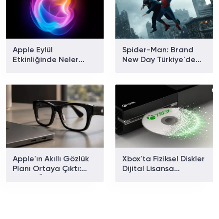
Apple Eylül
Spider-Man: Brand
Etkinliğinde Neler
New Day Türkiye'de
Tanıtılacak? iPhone 18
Gişe Rekoru Kırdı: Son
Pro ve Katlanabilir
4,5 Yılın En İyi Açılışı
iPhone İçin Geri Sayım
Geldi
Başladı!
Apple'ın Akıllı Gözlük
Xbox'ta Fiziksel Diskler
Planı Ortaya Çıktı:
Dijital Lisansa
Sağlık Özellikleri Ne
Dönüşüyor: Disc to
Zaman Gelecek?
Digital Ne Zaman
Geliyor?