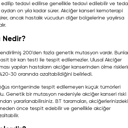
edilip tedavi edilirse genellikle tedavi edilebilir ve teda
ı aydan on yıla kadar sürer. Akciğer kanseri kemoterapi
irer, ancak hastalık vücudun diğer bölgelerine yayılırsa
ır.
 Nedir?
kilendirilmiş 200'den fazla genetik mutasyon vardır. Bunla
it bir kan testi ile tespit edilemezler. Ulusal Akciğer
ı yapılan hastaların akciğer kanserinden ölme riskleri
20-30 oranında azaltabildiğini belirledi.
göğüs röntgeninde tespit edilemeyen küçük tümörleri
. Genetik bir mutasyon nedeniyle akciğer kanseri riski
dan yararlanabilirsiniz. BT taramaları, akciğerlerinizdek
eden önce tespit edebilir ve genellikle akciğer
ltabilir.