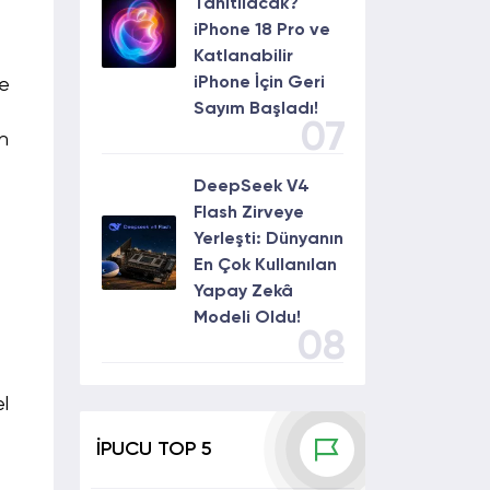
Tanıtılacak?
iPhone 18 Pro ve
Katlanabilir
iPhone İçin Geri
ve
Sayım Başladı!
.
07
in
DeepSeek V4
Flash Zirveye
Yerleşti: Dünyanın
En Çok Kullanılan
Yapay Zekâ
Modeli Oldu!
08
l
İPUCU TOP 5