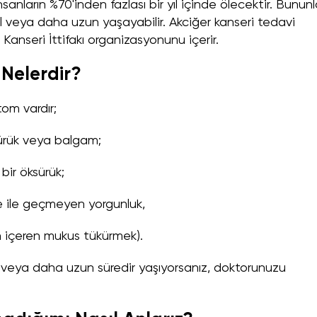
anların %70'inden fazlası bir yıl içinde ölecektir. Bunun
yıl veya daha uzun yaşayabilir. Akciğer kanseri tedavi
 Kanseri İttifakı organizasyonunu içerir.
i Nelerdir?
tom vardır;
sürük veya balgam;
bir öksürük;
e ile geçmeyen yorgunluk,
 içeren mukus tükürmek).
a veya daha uzun süredir yaşıyorsanız, doktorunuzu