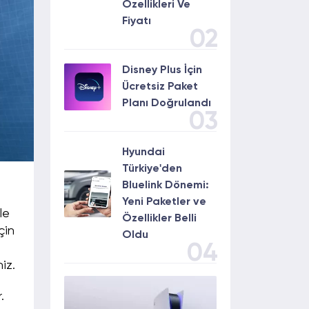
Özellikleri Ve
Fiyatı
02
Disney Plus İçin
Ücretsiz Paket
Planı Doğrulandı
03
Hyundai
Türkiye'den
Bluelink Dönemi:
Yeni Paketler ve
le
Özellikler Belli
çin
Oldu
04
iz.
.