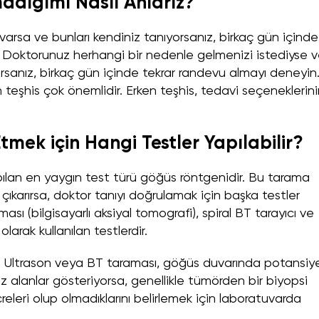
adığımı Nasıl Anlarız?
z varsa ve bunları kendiniz tanıyorsanız, birkaç gün içinde
 Doktorunuz herhangi bir nedenle gelmenizi istediyse 
orsanız, birkaç gün içinde tekrar randevu almayı deneyin
en teşhis çok önemlidir. Erken teşhis, tedavi seçeneklerin
tmek için Hangi Testler Yapılabilir?
pılan en yaygın test türü göğüs röntgenidir. Bu tarama
a çıkarırsa, doktor tanıyı doğrulamak için başka testler
ası (bilgisayarlı aksiyal tomografi), spiral BT tarayıcı ve
olarak kullanılan testlerdir.
r. Ultrason veya BT taraması, göğüs duvarında potansiye
z alanlar gösteriyorsa, genellikle tümörden bir biyopsi
releri olup olmadıklarını belirlemek için laboratuvarda