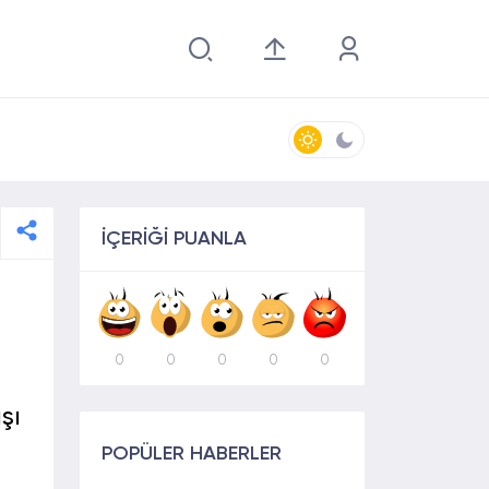
İÇERİĞİ PUANLA
0
0
0
0
0
şı
POPÜLER HABERLER