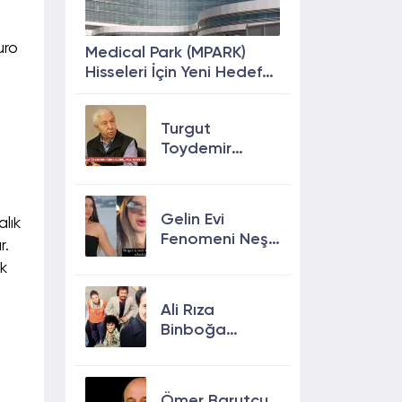
uro
Medical Park (MPARK)
Hisseleri İçin Yeni Hedef
Fiyat: %63 Prim
Potansiyeli
Turgut
Toydemir
kimdir, öldü
mü, neden
öldü?
Gelin Evi
lık
Fenomeni Neşe
r.
Özkan Hayatını
ok
Kaybetti! Neşe
Özkan kimdir,
Ali Rıza
neden öldü?
Binboğa
Kimdir?
Aramızda
Kalmasın
Ömer Barutçu