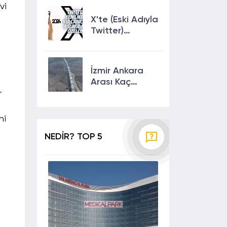
Çıkmanın En
vi
Etkili Yolları!
X'te (Eski Adıyla
Twitter)
Yenilikler ve
Kullanıcılarına
Sunulan Son
İzmir Ankara
Özellikler 2024
Arası Kaç
Saat? Kaç Km?
r
Yol Tarifi
ni
NEDİR? TOP 5
i