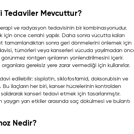
gi Tedaviler Mevcuttur?
oterapi ve radyasyon tedavisinin bir kombinasyonudur.
 için önce cerrahi yapılır. Daha sonra vücutta kalan
at tamamlandıktan sonra geri dönmelerini önlemek için
avisi, tümörleri veya kanserleri vücuda yayılmadan önc
rünmez röntgen ışınlarının yönlendirilmesini içerir.
rganlara gereksiz yere zarar vermediği için kullanırlar.
vi edilebilir: sisplatin, siklofosfamid, doksorubisin ve
. Bu ilaçların her biri, kanser hücrelerinin kontrolden
 saldırarak kanseri tedavi etmek için tasarlanmıştır.
n yaygın yan etkiler arasında saç dökülmesi ve bulantı
noz Nedir?