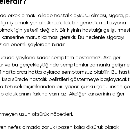
elerdir?
sında erkek olmak, ailede hastalık öyküsü olması, sigara, p
çmiş olmak yer alır. Ancak tek bir genetik mutasyona
k için yeterli değildir. Bir kişinin hastalığı geliştirmesi
 kanserine maruz kalması gerekir. Bu nedenle sigarayı
z en önemli şeylerden biridir.
 vücuda yayılana kadar semptom göstermez. Akciğer
büyür ve bu gerçekleştiğinde semptomlar zamanla gelişme
şi haftalarca hatta aylarca semptomsuz olabilir. Bu hasta
e kısa sürede hastalık belirtileri göstermeye başlayacaktı
a tehlikeli biçimlerinden biri yapar, çünkü çoğu insan ç
p olduklarının farkına varmaz. Akciğer kanserinin diğer
rünmeyen uzun öksürük nöbetleri.
en nefes almada zorluk (bazen kalıcı öksürük olarak