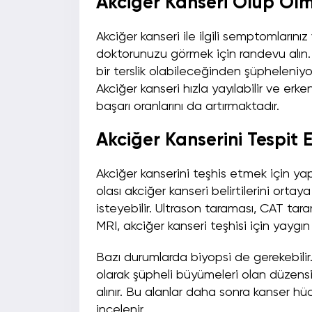
Akciğer Kanseri Olup Olm
Akciğer kanseri ile ilgili semptomlarını
doktorunuzu görmek için randevu alın.
bir terslik olabileceğinden şüpheleniy
Akciğer kanseri hızla yayılabilir ve erk
başarı oranlarını da artırmaktadır.
Akciğer Kanserini Tespit E
Akciğer kanserini teşhis etmek için ya
olası akciğer kanseri belirtilerini ortay
isteyebilir. Ultrason taraması, CAT taram
MRI, akciğer kanseri teşhisi için yaygın 
Bazı durumlarda biyopsi de gerekebili
olarak şüpheli büyümeleri olan düzensi
alınır. Bu alanlar daha sonra kanser hüc
incelenir.