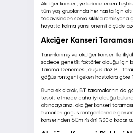
Akciğer kanseri, yeterince erken teşhis 
tüm yaş gruplarında her hasta için alt
tedavisinden sonra sıklıkla remisyona g
hayatta kalma şansı önemli ölçüde azal
Akciğer Kanseri Taraması
Tanımlanmış ve akciğer kanseri ile iliş
sadece genetik faktörler olduğu için bas
Tarama Denemesi, düşük doz BT taramas
göğüs röntgeni çeken hastalara göre %
Buna ek olarak, BT taramalarının da 
tespit etmede daha iyi olduğu bulundu
altındaysanız, akciğer kanseri taramasın
tümörleri göğüs röntgenlerinde görünm
kanserinden ölüm riskini %30'a kadar aza