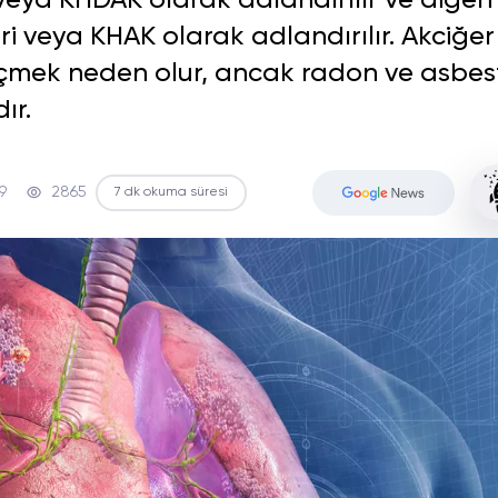
 veya KHDAK olarak adlandırılır ve diğeri
ri veya KHAK olarak adlandırılır. Akciğer
 içmek neden olur, ancak radon ve asbes
ır.
9
2865
7 dk okuma süresi