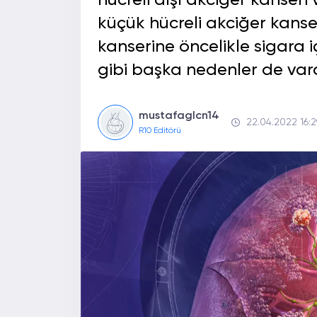
hücreli dışı akciğer kanseri
küçük hücreli akciğer kanse
kanserine öncelikle sigara
gibi başka nedenler de vard
mustafaglcn14
22.04.2022 16:2
R10 Editörü