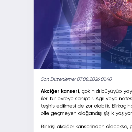
Son Düzenleme:
07.08.2026 01:40
Akciğer kanseri
, çok hızlı büyüyüp yay
ileri bir evreye sahiptir. Ağrı veya ne
teşhis edilmesi de zor olabilir. Birk
bile geçmeyen olağandışı şişlik yaşıyorsa
Bir kişi akciğer kanserinden ölecekse, ge