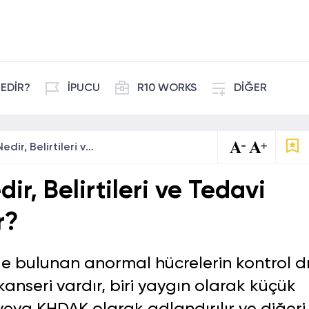
EDİR?
İPUCU
R10 WORKS
DİĞER
Akciğer Kanseri Nedir, Belirtileri ve Tedavi Yöntemleri Nelerdir?
ir, Belirtileri ve Tedavi
r?
de bulunan anormal hücrelerin kontrol dı
 kanseri vardır, biri yaygın olarak küçük