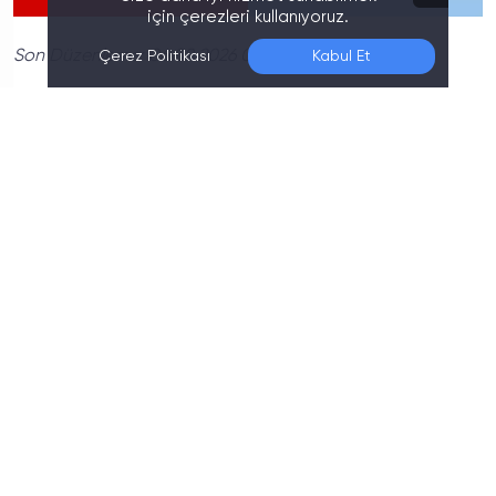
için çerezleri kullanıyoruz.
Son Düzenleme:
06.08.2026 01:10
Çerez Politikası
Kabul Et
Brentford ile Manchester City’nin kozlarını
paylaşacağı maç, futbolseverlerin büyük ilgisini
topluyor.
Özellikle Premier Lig’in son haftalarında
önemli karşılaşmalardan biri olan bu mücadele, canlı
yayın ile
futbol
tutkunlarını ekran başına kilitleyecek.
Karşılaşmayı canlı izlemek isteyenler, Brentford –
Manchester City maçı için yayın bilgilerini ve şifresiz
erişim seçeneklerini araştırıyor.
Brentford – Manchester City Maçı Saat
Kaçta Başlayacak?
Brentford ile Manchester City arasındaki bu kritik
mücadele,
bu akşam saat 22.30’da
başlayacak.