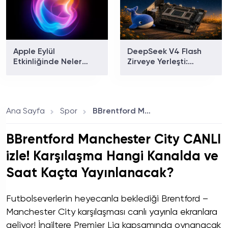
Apple Eylül
DeepSeek V4 Flash
Etkinliğinde Neler
Zirveye Yerleşti:
Tanıtılacak? iPhone 18
Dünyanın En Çok
Pro ve Katlanabilir
Kullanılan Yapay Zekâ
iPhone İçin Geri Sayım
Modeli Oldu!
Başladı!
Ana Sayfa
Spor
BBrentford Manchester City CANLI izle! Karşılaşma Hangi Kanalda ve Saat Kaçta Yayınlanacak?
BBrentford Manchester City CANLI
izle! Karşılaşma Hangi Kanalda ve
Saat Kaçta Yayınlanacak?
Futbolseverlerin heyecanla beklediği Brentford –
Manchester City karşılaşması canlı yayınla ekranlara
geliyor! İngiltere Premier Lig kapsamında oynanacak