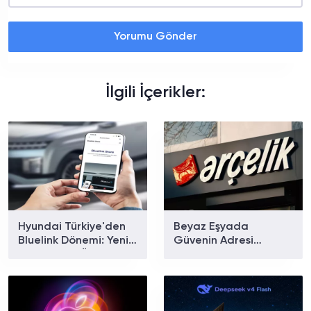
Yorumu Gönder
İlgili İçerikler:
Hyundai Türkiye'den
Beyaz Eşyada
Bluelink Dönemi: Yeni
Güvenin Adresi
Paketler ve Özellikler
Arçelik'ten Ev Tipi
Belli Oldu
Klima Modelleri