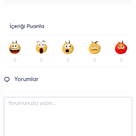
İçeriği Puanla
0
0
0
0
0
Yorumlar