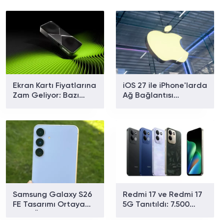
Ekran Kartı Fiyatlarına
iOS 27 ile iPhone'larda
Zam Geliyor: Bazı
Ağ Bağlantısı
Modellerde Yüzde 40
Sorununa Çözüm
Artış Bekleniyor
Geliyor
Samsung Galaxy S26
Redmi 17 ve Redmi 17
FE Tasarımı Ortaya
5G Tanıtıldı: 7.500
Çıktı: Üç Renk
mAh Batarya ve 179