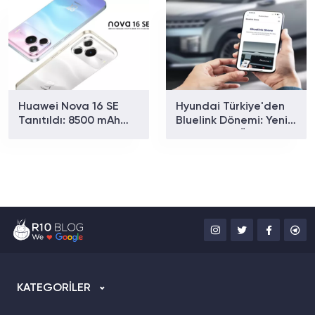
Fiyat
Huawei Nova 16 SE
Hyundai Türkiye'den
Tanıtıldı: 8500 mAh
Bluelink Dönemi: Yeni
Batarya ve Uydu
Paketler ve Özellikler
Bağlantısıyla Dikkat
Belli Oldu
Çekiyor
KATEGORİLER