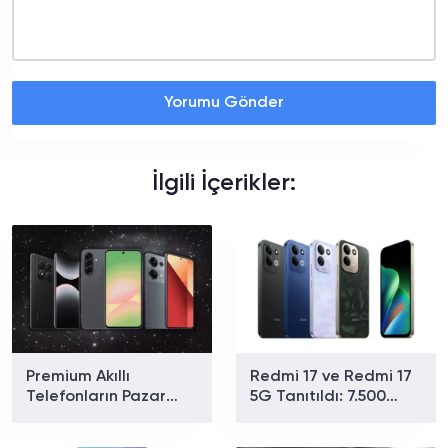
Yorumu Gönder
İlgili İçerikler:
Premium Akıllı
Redmi 17 ve Redmi 17
Telefonların Pazar
5G Tanıtıldı: 7.500
Payı Rekor Kırdı: Apple
mAh Batarya ve 179
ve Samsung Zirvede
Dolardan Başlayan