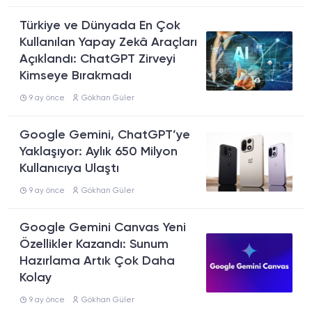
Türkiye ve Dünyada En Çok
Kullanılan Yapay Zekâ Araçları
Açıklandı: ChatGPT Zirveyi
Kimseye Bırakmadı
9 ay önce
Gökhan Güler
Google Gemini, ChatGPT’ye
Yaklaşıyor: Aylık 650 Milyon
Kullanıcıya Ulaştı
9 ay önce
Gökhan Güler
Google Gemini Canvas Yeni
Özellikler Kazandı: Sunum
Hazırlama Artık Çok Daha
Kolay
9 ay önce
Gökhan Güler