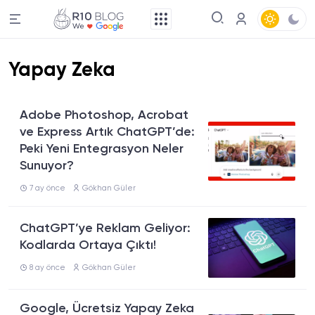
Yapay Zeka
Adobe Photoshop, Acrobat
ve Express Artık ChatGPT’de:
Peki Yeni Entegrasyon Neler
Sunuyor?
7 ay önce
Gökhan Güler
ChatGPT’ye Reklam Geliyor:
Kodlarda Ortaya Çıktı!
8 ay önce
Gökhan Güler
Google, Ücretsiz Yapay Zeka