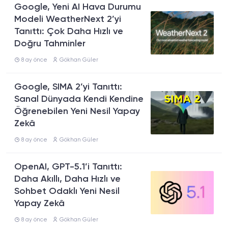
Google, Yeni AI Hava Durumu
Modeli WeatherNext 2’yi
Tanıttı: Çok Daha Hızlı ve
Doğru Tahminler
8 ay önce
Gökhan Güler
Google, SIMA 2’yi Tanıttı:
Sanal Dünyada Kendi Kendine
Öğrenebilen Yeni Nesil Yapay
Zekâ
8 ay önce
Gökhan Güler
OpenAI, GPT-5.1’i Tanıttı:
Daha Akıllı, Daha Hızlı ve
Sohbet Odaklı Yeni Nesil
Yapay Zekâ
8 ay önce
Gökhan Güler