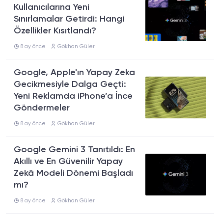
Kullanıcılarına Yeni
Sınırlamalar Getirdi: Hangi
Özellikler Kısıtlandı?
8 ay önce
Gökhan Güler
Google, Apple'ın Yapay Zeka
Gecikmesiyle Dalga Geçti:
Yeni Reklamda iPhone’a İnce
Göndermeler
8 ay önce
Gökhan Güler
Google Gemini 3 Tanıtıldı: En
Akıllı ve En Güvenilir Yapay
Zekâ Modeli Dönemi Başladı
mı?
8 ay önce
Gökhan Güler