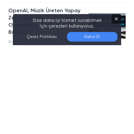
OpenAI, Müzik Üreten Yapay
Zeka Geliştiriyor: Juilliard
Size daha iyi hizmet sunabilmek
Ortaklığıyla Yeni Dönem
için çerezleri kullanıyoruz.
Başlıyor
Çerez Politikası
Kabul Et
9 ay önce
Gökhan Güler
Google Veo 3.1 Tanıtıldı: AI
Video Üretiminde Yeni Dönem
Başladı
9 ay önce
Gökhan Güler
Google Opal 15 Ülkede, AI
Mode 40 Yeni Ülkede Daha
Kullanıma Açıldı: Türkiye Yine
Listede Yok
10 ay önce
Gökhan Güler