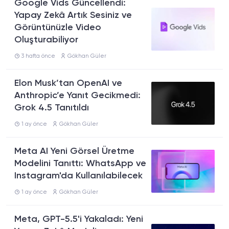
Google Vids Güncellendi:
Yapay Zekâ Artık Sesiniz ve
Görüntünüzle Video
Oluşturabiliyor
3 hafta önce
Gökhan Güler
Elon Musk’tan OpenAI ve
Anthropic’e Yanıt Gecikmedi:
Grok 4.5 Tanıtıldı
1 ay önce
Gökhan Güler
Meta AI Yeni Görsel Üretme
Modelini Tanıttı: WhatsApp ve
Instagram'da Kullanılabilecek
1 ay önce
Gökhan Güler
Meta, GPT-5.5'i Yakaladı: Yeni