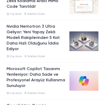
Zekâ Kodlama Aracı MiMo
Code Tanıtıldı!
1 ay önce
Gökhan Güler
Nvidia Nemotron 3 Ultra
Geliyor: Yeni Yapay Zekâ
Modeli Rakiplerinden 5 Kat
Daha Hızlı Olduğunu İddia
Ediyor
2 ay önce
Gökhan Güler
Microsoft Copilot Tasarımı
Yenileniyor: Daha Sade ve
Profesyonel Arayüz Kullanıma
Sunuluyor
2 ay önce
Gökhan Güler