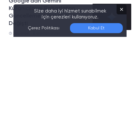
Google’dan Gemini
Kullanıcılarını Rahatlatan
Size daha iyi hizmet sunabilmek
Güncelleme: Limit Sistemi
için çerezleri kullanıyoruz.
Değişti
Çerez Politikası
Kabul Et
2 ay önce
Gökhan Güler
Google’dan Yeni Yapay Zeka
Hamlesi: Artık Kendi Dijital
Kopyanızı Oluşturabileceksiniz
2 ay önce
Gökhan Güler
Google AI Ultra Fiyatı Düştü:
İşte Yeni Abonelik Paketleri ve
Güncel Ücretler
2 ay önce
Gökhan Güler
ChatGPT Artık Banka