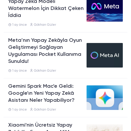
Yapay Zekâ Modeli
Watermelon İçin Dikkat Çeken
İddia
1 ay önce
Gökhan Güler
Meta’nın Yapay Zekâyla Oyun
Geliştirmeyi Sağlayan
Uygulaması Pocket Kullanıma
Sunuldu!
1 ay önce
Gökhan Güler
Gemini Spark Mac'e Geldi:
Google'ın Yeni Yapay Zekâ
Asistanı Neler Yapabiliyor?
1 ay önce
Gökhan Güler
Xiaomi'nin Ücretsiz Yapay