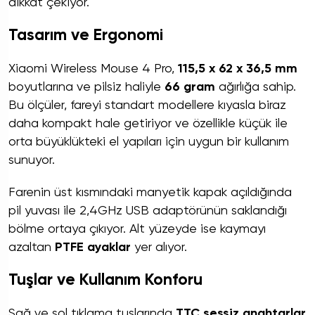
dikkat çekiyor.
Tasarım ve Ergonomi
Xiaomi Wireless Mouse 4 Pro,
115,5 x 62 x 36,5 mm
boyutlarına ve pilsiz haliyle
66 gram
ağırlığa sahip.
Bu ölçüler, fareyi standart modellere kıyasla biraz
daha kompakt hale getiriyor ve özellikle küçük ile
orta büyüklükteki el yapıları için uygun bir kullanım
sunuyor.
Farenin üst kısmındaki manyetik kapak açıldığında
pil yuvası ile 2,4GHz USB adaptörünün saklandığı
bölme ortaya çıkıyor. Alt yüzeyde ise kaymayı
azaltan
PTFE ayaklar
yer alıyor.
Tuşlar ve Kullanım Konforu
Sağ ve sol tıklama tuşlarında
TTC sessiz anahtarlar