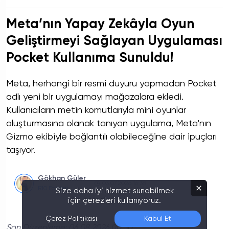
Meta’nın Yapay Zekâyla Oyun
Geliştirmeyi Sağlayan Uygulaması
Pocket Kullanıma Sunuldu!
Meta, herhangi bir resmi duyuru yapmadan Pocket
adlı yeni bir uygulamayı mağazalara ekledi.
Kullanıcıların metin komutlarıyla mini oyunlar
oluşturmasına olanak tanıyan uygulama, Meta'nın
Gizmo ekibiyle bağlantılı olabileceğine dair ipuçları
taşıyor.
Gökhan Güler
03.07.2026 16:38
R10 Editörü
Size daha iyi hizmet sunabilmek
için çerezleri kullanıyoruz.
Çerez Politikası
Kabul Et