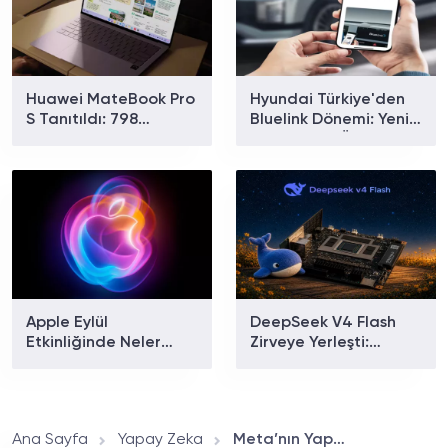
Huawei MateBook Pro
Hyundai Türkiye'den
S Tanıtıldı: 798
Bluelink Dönemi: Yeni
Gramlık Dizüstü
Paketler ve Özellikler
Bilgisayarın Özellikleri
Belli Oldu
Ve Fiyatı
Apple Eylül
DeepSeek V4 Flash
Etkinliğinde Neler
Zirveye Yerleşti:
Tanıtılacak? iPhone 18
Dünyanın En Çok
Pro ve Katlanabilir
Kullanılan Yapay Zekâ
iPhone İçin Geri Sayım
Modeli Oldu!
Başladı!
Ana Sayfa
Yapay Zeka
Meta’nın Yapay Zekâyla Oyun Geliştirmeyi Sağlayan Uygulaması Pocket Kullanıma Sunuldu!