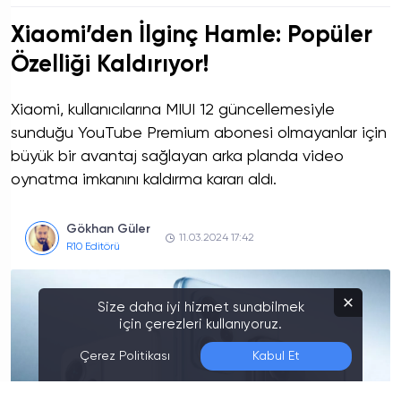
Xiaomi’den İlginç Hamle: Popüler
Özelliği Kaldırıyor!
Xiaomi, kullanıcılarına MIUI 12 güncellemesiyle
sunduğu YouTube Premium abonesi olmayanlar için
büyük bir avantaj sağlayan arka planda video
oynatma imkanını kaldırma kararı aldı.
Gökhan Güler
11.03.2024 17:42
R10 Editörü
Size daha iyi hizmet sunabilmek
için çerezleri kullanıyoruz.
Çerez Politikası
Kabul Et