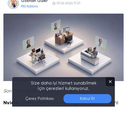
Gökhan Güler
01.06.2026 17:21
R10 Editörü
Size daha iyi hizmet sunabilmek
için çerezleri kullanıyoruz.
Son Düzenleme:
08.08.2026 04:30
Çerez Politikası
Kabul Et
Nvidia
, Computex 2026 etkinliğinde yalnızca yeni
bir yapay zekâ modeli tanıtmakla kalmadı, aynı
zamanda kurumsal yapay zekâ ajanları için
geliştirdiği yeni
yazılım
ve altyapı ekosistemini de