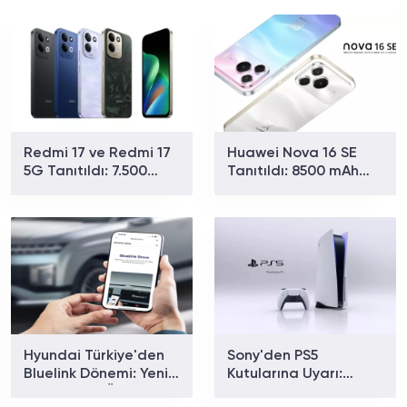
Redmi 17 ve Redmi 17
Huawei Nova 16 SE
5G Tanıtıldı: 7.500
Tanıtıldı: 8500 mAh
mAh Batarya ve 179
Batarya ve Uydu
Dolardan Başlayan
Bağlantısıyla Dikkat
Fiyat
Çekiyor
Hyundai Türkiye'den
Sony'den PS5
Bluelink Dönemi: Yeni
Kutularına Uyarı:
Paketler ve Özellikler
Fiziksel Oyunlarda