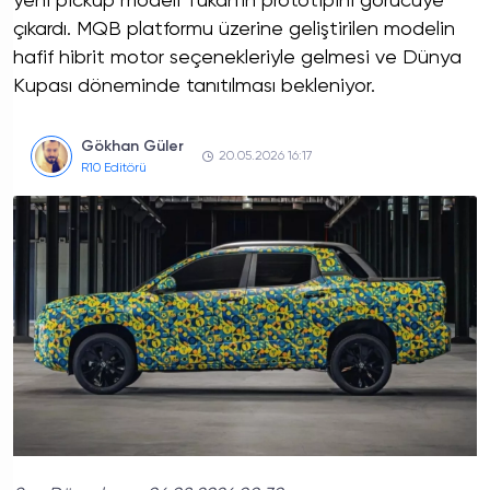
yeni pickup modeli Tukan’ın prototipini görücüye
çıkardı. MQB platformu üzerine geliştirilen modelin
hafif hibrit motor seçenekleriyle gelmesi ve Dünya
Kupası döneminde tanıtılması bekleniyor.
Gökhan Güler
20.05.2026 16:17
R10 Editörü