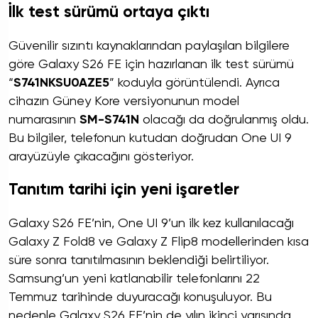
İlk test sürümü ortaya çıktı
Güvenilir sızıntı kaynaklarından paylaşılan bilgilere
göre Galaxy S26 FE için hazırlanan ilk test sürümü
“
S741NKSU0AZE5
” koduyla görüntülendi. Ayrıca
cihazın Güney Kore versiyonunun model
numarasının
SM-S741N
olacağı da doğrulanmış oldu.
Bu bilgiler, telefonun kutudan doğrudan One UI 9
arayüzüyle çıkacağını gösteriyor.
Tanıtım tarihi için yeni işaretler
Galaxy S26 FE’nin, One UI 9’un ilk kez kullanılacağı
Galaxy Z Fold8 ve Galaxy Z Flip8 modellerinden kısa
süre sonra tanıtılmasının beklendiği belirtiliyor.
Samsung’un yeni katlanabilir telefonlarını 22
Temmuz tarihinde duyuracağı konuşuluyor. Bu
nedenle Galaxy S26 FE’nin de yılın ikinci yarısında