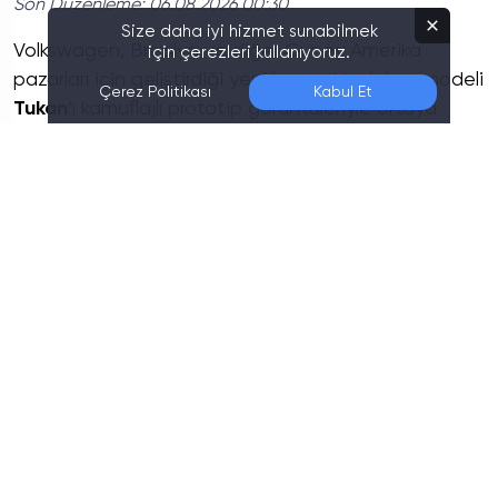
Son Düzenleme:
06.08.2026 00:30
Size daha iyi hizmet sunabilmek
Volkswagen, Brezilya ve diğer Güney Amerika
için çerezleri kullanıyoruz.
pazarları için geliştirdiği yeni kompakt pickup modeli
Çerez Politikası
Kabul Et
Tukan
’ı kamuflajlı prototip görüntüleriyle ortaya
çıkardı.
Renkli kamuflaj nedeniyle tasarım detaylarının
tamamı net şekilde görülmese de aracın genel
gövde yapısı dikkat çekiyor. Kısa motor kaputu, çift
kabin yapısı ve kısa arka bölüm, pickup ile crossover
arasında bir tasarım anlayışı sunuyor.
Ön tasarımda T-Roc benzerliği
Aracın ön bölümünde keskin LED farlar ve Avrupa
pazarındaki T-Roc modelini andıran petek desenli
ızgara öne çıkıyor. Köşeli çamurluk yapısı, geniş
gövde detayları ve arka bölüme kadar uzanan