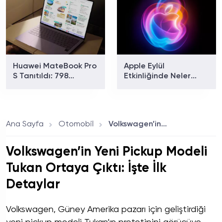
Huawei MateBook Pro
Apple Eylül
S Tanıtıldı: 798
Etkinliğinde Neler
Gramlık Dizüstü
Tanıtılacak? iPhone 18
Bilgisayarın Özellikleri
Pro ve Katlanabilir
Ve Fiyatı
iPhone İçin Geri Sayım
Başladı!
Ana Sayfa
Otomobil
Volkswagen’in Yeni Pickup Modeli Tukan Ortaya Çıktı: İşte İlk Detaylar
Volkswagen’in Yeni Pickup Modeli
Tukan Ortaya Çıktı: İşte İlk
Detaylar
Volkswagen, Güney Amerika pazarı için geliştirdiği