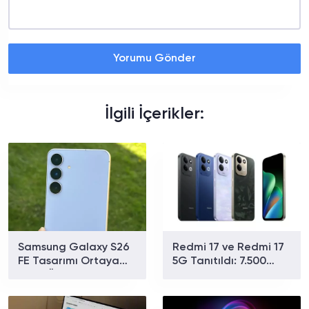
Yorumu Gönder
İlgili İçerikler:
Samsung Galaxy S26
Redmi 17 ve Redmi 17
FE Tasarımı Ortaya
5G Tanıtıldı: 7.500
Çıktı: Üç Renk
mAh Batarya ve 179
Seçeneğiyle Geliyor
Dolardan Başlayan
Fiyat