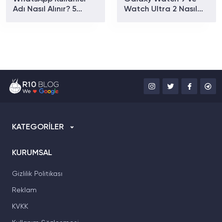
Adı Nasıl Alınır? 5
Watch Ultra 2 Nasıl
Adımda Kullanıcı Adı
Görünecek? Yeni
Oluşturma Rehberi
Sızıntılar Tasarım
Detaylarını Ortaya
Çıkardı
KATEGORİLER
KURUMSAL
Gizlilik Politikası
Reklam
KVKK