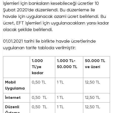
işlemleri için bankaların kesebileceği ücretler 10
Şubat 2020’de düzenlendi. Bu düzenleme ile
havale için uygulanacak azami ücret belirlendi. Bu
ücret, EFT işlemleri için uygulanacakların yarısı kadar
olacak şekilde belirlendi.
01.01.2021 tarihi ile birlikte havale ücretlerinde
uygulanan tarife tabloda verilmiştir:
1.000
1.000 TL-
50.000 TL
TL'ye
50.000 TL
ve üzeri
kadar
Mobil
0,50 TL
1 TL
12,50 TL
Uygulama
İnternet
0,50 TL
1 TL
12,50 TL
Düzenli
0,50 TL
1 TL
12,50 TL