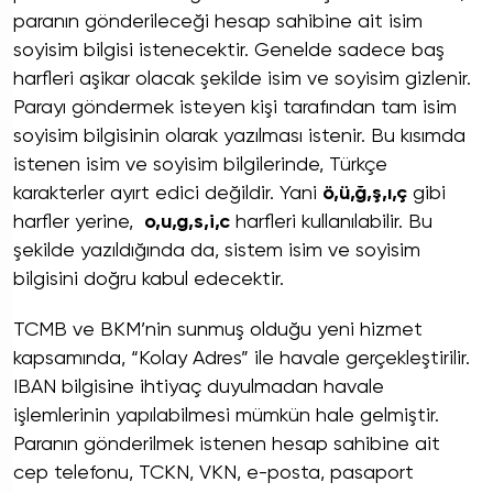
paranın gönderileceği hesap sahibine ait isim
soyisim bilgisi istenecektir. Genelde sadece baş
harfleri aşikar olacak şekilde isim ve soyisim gizlenir.
Parayı göndermek isteyen kişi tarafından tam isim
soyisim bilgisinin olarak yazılması istenir. Bu kısımda
istenen isim ve soyisim bilgilerinde, Türkçe
karakterler ayırt edici değildir. Yani
ö,ü,ğ,ş,ı,ç
gibi
harfler yerine,
o,u,g,s,i,c
harfleri kullanılabilir. Bu
şekilde yazıldığında da, sistem isim ve soyisim
bilgisini doğru kabul edecektir.
TCMB ve BKM’nin sunmuş olduğu yeni hizmet
kapsamında, “Kolay Adres” ile havale gerçekleştirilir.
IBAN bilgisine ihtiyaç duyulmadan havale
işlemlerinin yapılabilmesi mümkün hale gelmiştir.
Paranın gönderilmek istenen hesap sahibine ait
cep telefonu, TCKN, VKN, e-posta, pasaport