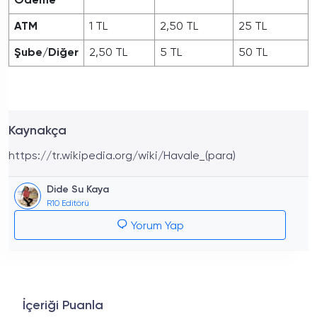
Ödeme
ATM
1 TL
2,50 TL
25 TL
Şube/Diğer
2,50 TL
5 TL
50 TL
Kaynakça
https://tr.wikipedia.org/wiki/Havale_(para)
Dide Su Kaya
R10 Editörü
Yorum Yap
İçeriği Puanla