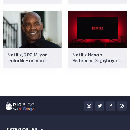
Görüşmelerin Devam
Teklifini Yeniden
Ettiği İddia Edildi
Sunmaya Başladı!
Netflix, 200 Milyon
Netflix Hesap
Dolarlık Hannibal
Sistemini Değiştiriyor:
Filmini İptal Etti
Her Profil İçin Ayrı E-
Posta Zorunluluğu
Geliyor