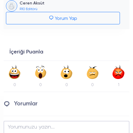
Ceren Aksüt
R10 Editörü
Yorum Yap
İçeriği Puanla
0
0
0
0
1
Yorumlar