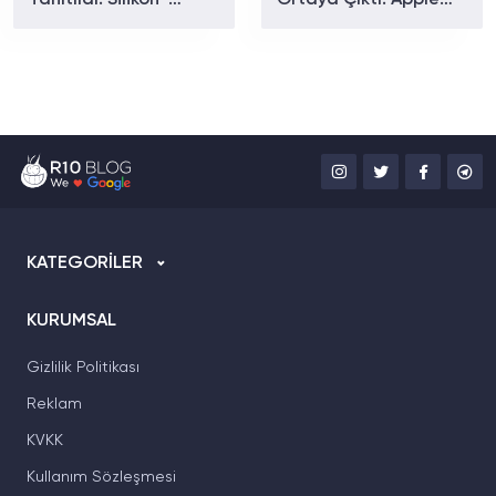
Tanıtıldı: Silikon-
Ortaya Çıktı: Apple
Karbon Bataryasıyla
Yeni Modelde Neleri
26 Gün Kullanım
Değiştirecek?
Sunuyor
KATEGORİLER
KURUMSAL
Gizlilik Politikası
Reklam
KVKK
Kullanım Sözleşmesi