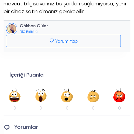
mevcut bilgisayarınız bu şartları sağlamıyorsa, yeni
bir cihaz satın almanız gerekebilir.
Gökhan Güler
R10 Editörü
Yorum Yap
İçeriği Puanla
0
0
0
0
0
Yorumlar