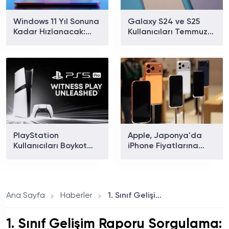
Windows 11 Yıl Sonuna
Galaxy S24 ve S25
Kadar Hızlanacak:
Kullanıcıları Temmuz
Microsoft Hangi Yeni
Güncellemesinin
Özellikleri Getirecek?
Ardından Pil ve Isınma
Sorunları Bildiriyor
PlayStation
Apple, Japonya'da
Kullanıcıları Boykot
iPhone Fiyatlarına
Çağrısı Yapıyor: 7
Zam Yaptı: Artış Oranı
Günlük PSBlackout
Yüzde 11'e Ulaştı
Kampanyası Büyüyor
Ana Sayfa
Haberler
1. Sınıf Gelişim Raporu Sorgulama: Nedir ve Nasıl Görüntülenir?
1. Sınıf Gelişim Raporu Sorgulama: