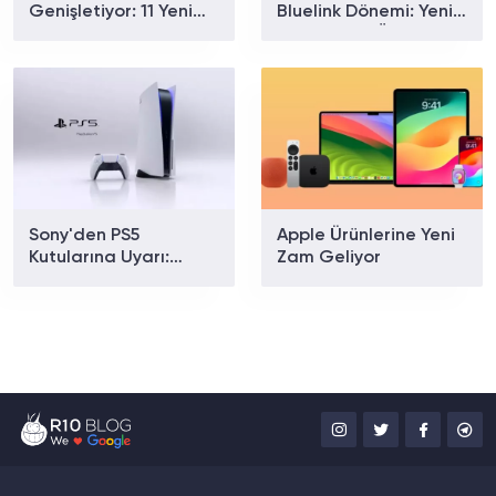
Genişletiyor: 11 Yeni
Bluelink Dönemi: Yeni
Noktayla Sayı 58'e
Paketler ve Özellikler
Ulaştı
Belli Oldu
Sony'den PS5
Apple Ürünlerine Yeni
Kutularına Uyarı:
Zam Geliyor
Fiziksel Oyunlarda
Yeni Dönem Başlıyor