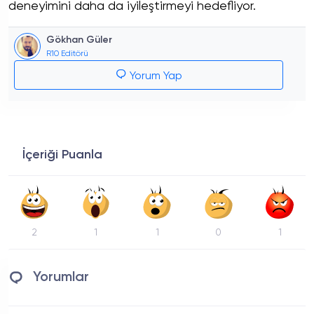
deneyimini daha da iyileştirmeyi hedefliyor.
Gökhan Güler
R10 Editörü
Yorum Yap
İçeriği Puanla
2
1
1
0
1
Yorumlar