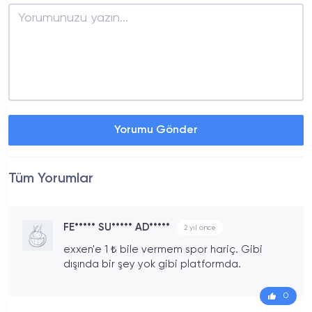
Yorumu Gönder
Tüm Yorumlar
FE***** SU***** AD*****
2 yıl önce
exxen'e 1 ₺ bile vermem spor hariç. Gibi
dışında bir şey yok gibi platformda.
0