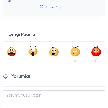
Yorum Yap
İçeriği Puanla
1
1
1
0
0
Yorumlar