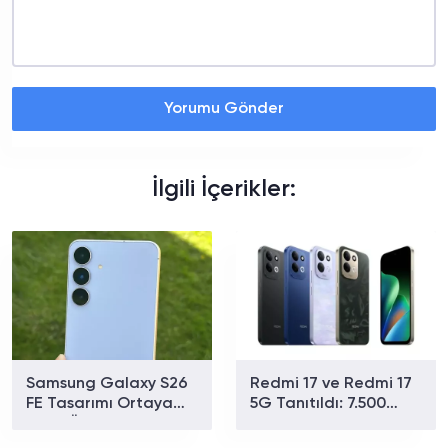
Yorumu Gönder
İlgili İçerikler:
Samsung Galaxy S26
Redmi 17 ve Redmi 17
FE Tasarımı Ortaya
5G Tanıtıldı: 7.500
Çıktı: Üç Renk
mAh Batarya ve 179
Seçeneğiyle Geliyor
Dolardan Başlayan