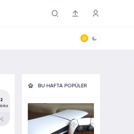
BU HAFTA POPÜLER
2
kika