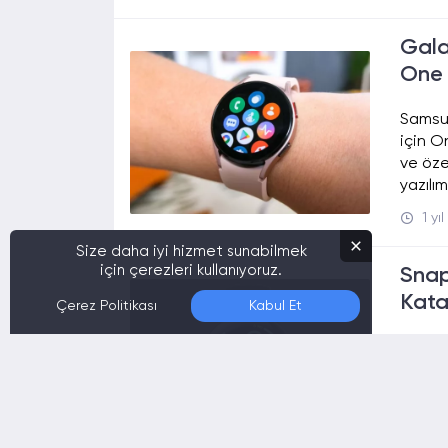
Gala
One 
Samsun
için O
ve öze
yazılı
1 yı
Size daha iyi hizmet sunabilmek
için çerezleri kullanıyoruz.
Snap
Kata
Çerez Politikası
Kabul Et
Qualco
Snapdr
yeni b
enerji 
1 yı