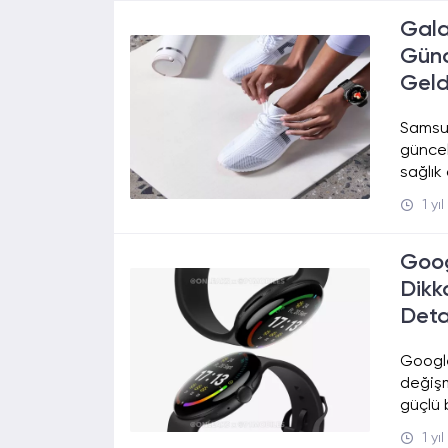
Gala
Günc
Geld
Samsun
güncel
sağlık 
1 yı
Goog
Dikk
Deta
Google
değişm
güçlü 
1 yı