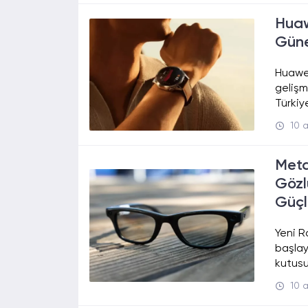
Huaw
Güne
Huawei
gelişm
Türkiy
10 
Meta
Gözl
Güç
Yeni R
başlaya
kutusu
10 