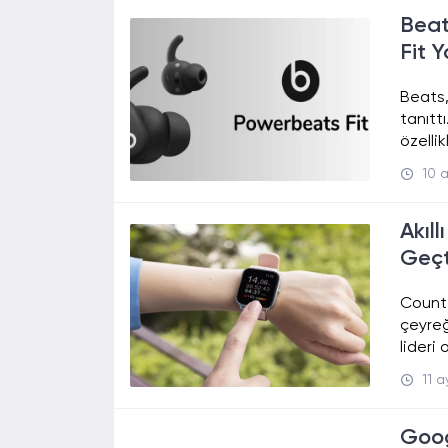
Beat
Fit 
Beats,
tanıtt
özelli
10 
Akıl
Geçt
Counte
çeyreğ
lideri
11 
Goog