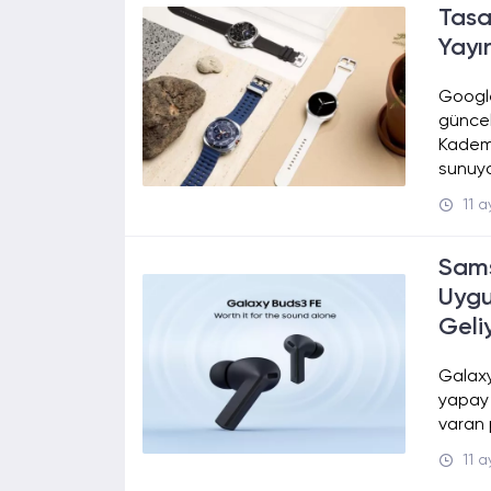
Tasa
Yayı
Google
güncel
Kademe
sunuyo
11 
Sams
Uygu
Geli
Galaxy
yapay 
varan 
11 