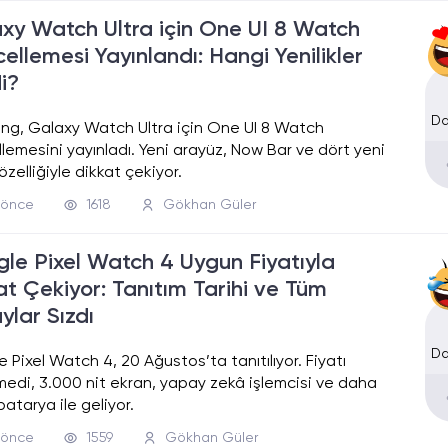
xy Watch Ultra için One UI 8 Watch
ellemesi Yayınlandı: Hangi Yenilikler
i?
Da
g, Galaxy Watch Ultra için One UI 8 Watch
lemesini yayınladı. Yeni arayüz, Now Bar ve dört yeni
özelliğiyle dikkat çekiyor.
l önce
1618
Gökhan Güler
le Pixel Watch 4 Uygun Fiyatıyla
at Çekiyor: Tanıtım Tarihi ve Tüm
ylar Sızdı
Da
 Pixel Watch 4, 20 Ağustos’ta tanıtılıyor. Fiyatı
edi, 3.000 nit ekran, yapay zekâ işlemcisi ve daha
batarya ile geliyor.
l önce
1559
Gökhan Güler