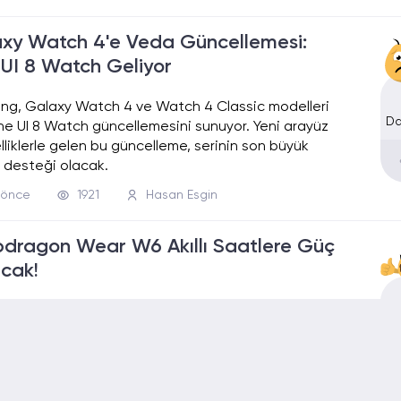
xy Watch 4'e Veda Güncellemesi:
UI 8 Watch Geliyor
g, Galaxy Watch 4 ve Watch 4 Classic modelleri
Da
ne UI 8 Watch güncellemesini sunuyor. Yeni arayüz
lliklerle gelen bu güncelleme, serinin son büyük
m desteği olacak.
l önce
1921
Hasan Esgin
dragon Wear W6 Akıllı Saatlere Güç
cak!
mm, tamamen akıllı saatlere özel geliştirilen
Da
agon Wear W6 işlemcisiyle giyilebilir teknolojiye
ir soluk getiriyor. Mimari değişim, performans ve
verimliliğiyle dikkat çekiyor.
l önce
1979
Hasan Esgin