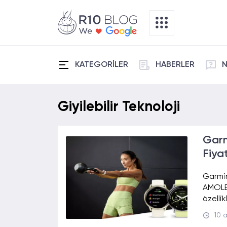
KATEGORİLER
HABERLER
N
Giyilebilir Teknoloji
Garmi
Fiyat
Garmin
AMOLED
özellik
10 