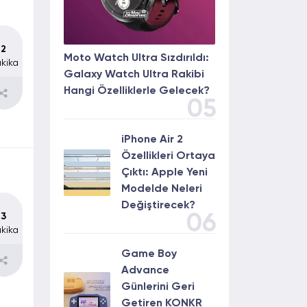
2
Moto Watch Ultra Sızdırıldı:
kika
Galaxy Watch Ultra Rakibi
Hangi Özelliklerle Gelecek?
05
iPhone Air 2
Özellikleri Ortaya
Çıktı: Apple Yeni
Modelde Neleri
Değiştirecek?
06
3
kika
Game Boy
Advance
Günlerini Geri
Getiren KONKR