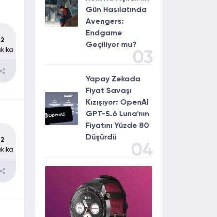
Gün Hasılatında
Avengers:
Endgame
2
Geçiliyor mu?
kika
03
Yapay Zekada
Fiyat Savaşı
Kızışıyor: OpenAI
GPT-5.6 Luna'nın
Fiyatını Yüzde 80
Düşürdü
2
04
kika