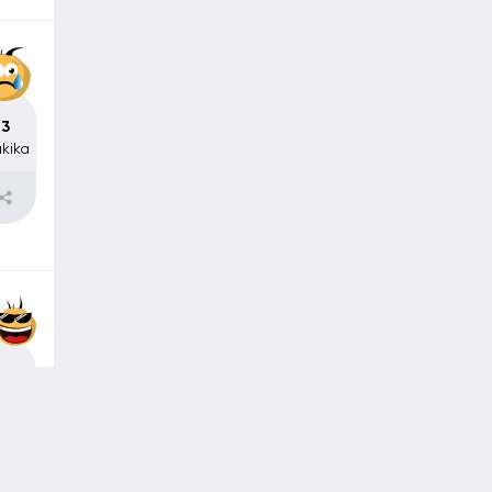
3
kika
3
kika