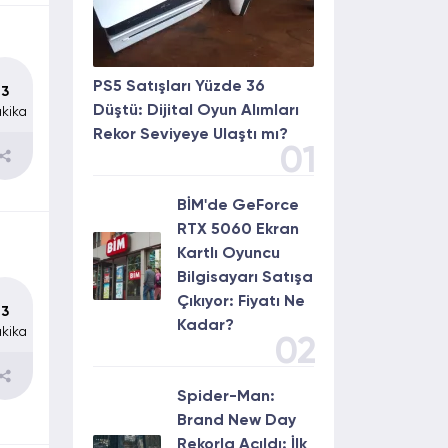
PS5 Satışları Yüzde 36
3
Düştü: Dijital Oyun Alımları
kika
Rekor Seviyeye Ulaştı mı?
01
BİM'de GeForce
RTX 5060 Ekran
Kartlı Oyuncu
Bilgisayarı Satışa
Çıkıyor: Fiyatı Ne
3
Kadar?
kika
02
Spider-Man:
Brand New Day
Rekorla Açıldı: İlk