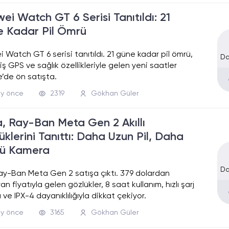
ei Watch GT 6 Serisi Tanıtıldı: 21
 Kadar Pil Ömrü
 Watch GT 6 serisi tanıtıldı. 21 güne kadar pil ömrü,
Da
iş GPS ve sağlık özellikleriyle gelen yeni saatler
e’de ön satışta.
ay önce
2319
Gökhan Güler
, Ray-Ban Meta Gen 2 Akıllı
üklerini Tanıttı: Daha Uzun Pil, Daha
lü Kamera
Da
ay-Ban Meta Gen 2 satışa çıktı. 379 dolardan
n fiyatıyla gelen gözlükler, 8 saat kullanım, hızlı şarj
 ve IPX-4 dayanıklılığıyla dikkat çekiyor.
ay önce
3165
Gökhan Güler