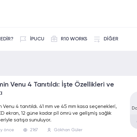
EDİR?
İPUCU
R10 WORKS
DİĞER
n Venu 4 Tanıtıldı: İşte Özellikleri ve
ı
 Venu 4 tanıtıldı. 41 mm ve 45 mm kasa seçenekleri,
Da
 ekran, 12 güne kadar pil ömrü ve gelişmiş sağlık
leriyle satışa sunuluyor.
ay önce
2167
Gökhan Güler