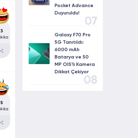
Pocket Advance
Duyuruldu!
07
3
Galaxy F70 Pro
kika
5G Tanıtıldı:
6000 mAh
Batarya ve 50
MP OIS'li Kamera
Dikkat Çekiyor
08
5
kika