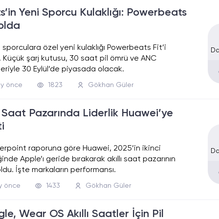
s’in Yeni Sporcu Kulaklığı: Powerbeats
Yolda
 sporculara özel yeni kulaklığı Powerbeats Fit’i
Da
ı. Küçük şarj kutusu, 30 saat pil ömrü ve ANC
kleriyle 30 Eylül’de piyasada olacak.
ay önce
1823
Gökhan Güler
lı Saat Pazarında Liderlik Huawei’ye
i
rpoint raporuna göre Huawei, 2025’in ikinci
Da
inde Apple’ı geride bırakarak akıllı saat pazarının
 oldu. İşte markaların performansı.
ay önce
1433
Gökhan Güler
le, Wear OS Akıllı Saatler İçin Pil