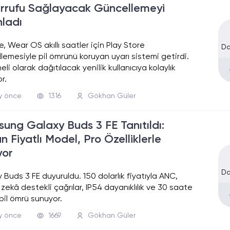
rrufu Sağlayacak Güncellemeyi
nladı
, Wear OS akıllı saatler için Play Store
Da
lemesiyle pil ömrünü koruyan uyarı sistemi getirdi.
li olarak dağıtılacak yenilik kullanıcıya kolaylık
r.
ay önce
1316
Gökhan Güler
ung Galaxy Buds 3 FE Tanıtıldı:
n Fiyatlı Model, Pro Özelliklerle
yor
Da
 Buds 3 FE duyuruldu. 150 dolarlık fiyatıyla ANC,
zekâ destekli çağrılar, IP54 dayanıklılık ve 30 saate
pil ömrü sunuyor.
ay önce
1669
Gökhan Güler