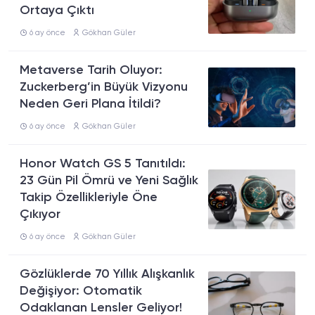
Ortaya Çıktı
6 ay önce
Gökhan Güler
Metaverse Tarih Oluyor:
Zuckerberg’in Büyük Vizyonu
Neden Geri Plana İtildi?
6 ay önce
Gökhan Güler
Honor Watch GS 5 Tanıtıldı:
23 Gün Pil Ömrü ve Yeni Sağlık
Takip Özellikleriyle Öne
Çıkıyor
6 ay önce
Gökhan Güler
Gözlüklerde 70 Yıllık Alışkanlık
Değişiyor: Otomatik
Odaklanan Lensler Geliyor!