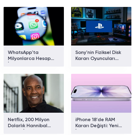
WhatsApp'ta
Sony'nin Fiziksel Disk
Milyonlarca Hesap
Kararı Oyuncuları
İncelemeye Alındı!
PC'ye Yöneltiyor:
Anket Sonuçları Dikkat
Çekti
Netflix, 200 Milyon
iPhone 18'de RAM
Dolarlık Hannibal
Kararı Değişti: Yeni
Filmini İptal Etti
İddiaya Göre 9 GB