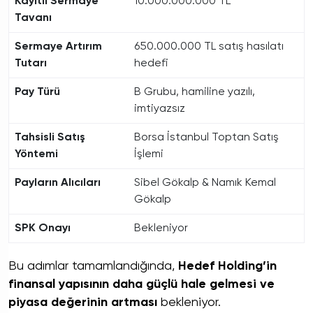
Kayıtlı Sermaye
10.000.000.000 TL
Tavanı
Sermaye Artırım
650.000.000 TL satış hasılatı
Tutarı
hedefi
Pay Türü
B Grubu, hamiline yazılı,
imtiyazsız
Tahsisli Satış
Borsa İstanbul Toptan Satış
Yöntemi
İşlemi
Payların Alıcıları
Sibel Gökalp & Namık Kemal
Gökalp
SPK Onayı
Bekleniyor
Bu adımlar tamamlandığında,
Hedef Holding’in
finansal yapısının daha güçlü hale gelmesi ve
piyasa değerinin artması
bekleniyor.