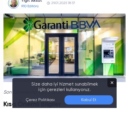
Yigit Aksüt
29.01.2025 18:37
R10 Editörü
Size daha iyi hizmet sunabilmek
için çerezleri kullanıyoruz.
Son Düzenleme:
06.08.2026 03:40
Çerez Politikası
Kabul Et
Kısa Önemli Bilgiler
2024 yılı toplam net kâr:
91,24 milyar TL
(
Yıllık
%6 artış
)