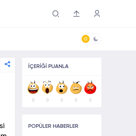
İÇERİĞİ PUANLA
0
0
0
0
0
si
POPÜLER HABERLER