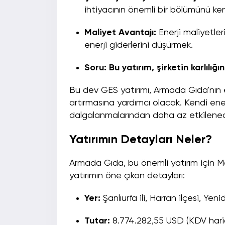
ihtiyacının önemli bir bölümünü ken
Maliyet Avantajı:
Enerji maliyetl
enerji giderlerini düşürmek.
Soru: Bu yatırım, şirketin karlılığ
Bu dev GES yatırımı, Armada Gıda'nın en
artırmasına yardımcı olacak. Kendi enerj
dalgalanmalarından daha az etkilene
Yatırımın Detayları Neler?
Armada Gıda, bu önemli yatırım için Mep
yatırımın öne çıkan detayları:
Yer:
Şanlıurfa ili, Harran ilçesi, Ye
Tutar:
8.774.282,55 USD (KDV hari