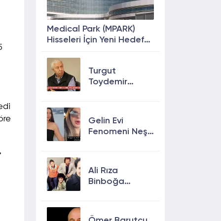
Medical Park (MPARK)
Hisseleri İçin Yeni Hedef
5
Fiyat: %63 Prim
Potansiyeli
Turgut
Toydemir
kimdir, öldü
mü, neden
edi
öldü?
öre
Gelin Evi
Fenomeni Neşe
Özkan Hayatını
Kaybetti! Neşe
r
Özkan kimdir,
Ali Rıza
neden öldü?
Binboğa
Kimdir?
Aramızda
Kalmasın
Ömer Barutçu