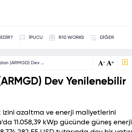
EDİR?
İPUCU
R10 WORKS
DİĞER
Armada Gıda'dan (ARMGD) Dev Yenilenebilir Enerji Yatırımı!
ARMGD) Dev Yenilenebilir
ini azaltma ve enerji maliyetlerini
a'da 11.058,39 kWp gücünde güneş enerji