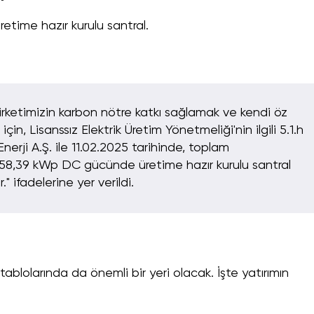
time hazır kurulu santral.
irketimizin karbon nötre katkı sağlamak ve kendi öz
çin, Lisanssız Elektrik Üretim Yönetmeliği'nin ilgili 5.1.h
erji A.Ş. ile 11.02.2025 tarihinde, toplam
058,39 kWp DC gücünde üretime hazır kurulu santral
" ifadelerine yer verildi.
tablolarında da önemli bir yeri olacak. İşte yatırımın