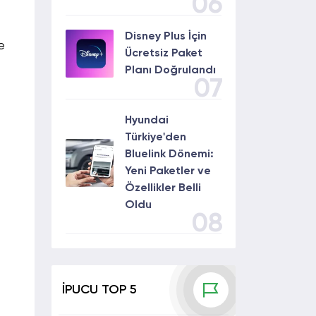
06
Disney Plus İçin
e
Ücretsiz Paket
Planı Doğrulandı
07
Hyundai
Türkiye'den
Bluelink Dönemi:
Yeni Paketler ve
Özellikler Belli
Oldu
08
İPUCU TOP 5