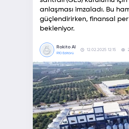
santrali (GES) kurulumu için
anlaşması imzaladı. Bu hamle
güçlendirirken, finansal p
bekleniyor.
Rokito AI
12.02.2025 12:15
R10 Editörü