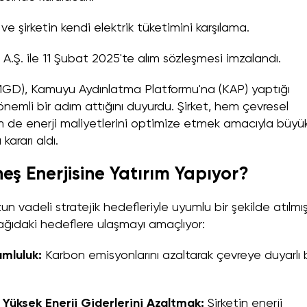
e şirketin kendi elektrik tüketimini karşılama.
 A.Ş. ile 11 Şubat 2025'te alım sözleşmesi imzalandı.
MGD), Kamuyu Aydınlatma Platformu'na (KAP) yaptığı
a önemli bir adım attığını duyurdu. Şirket, hem çevresel
em de enerji maliyetlerini optimize etmek amacıyla büyü
kararı aldı.
 Enerjisine Yatırım Yapıyor?
un vadeli stratejik hedefleriyle uyumlu bir şekilde atılmı
şağıdaki hedeflere ulaşmayı amaçlıyor:
umluluk:
Karbon emisyonlarını azaltarak çevreye duyarlı b
in Yüksek Enerji Giderlerini Azaltmak:
Şirketin enerji