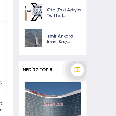
Çıkmanın En
Etkili Yolları!
X'te (Eski Adıyla
Twitter)
Yenilikler ve
Kullanıcılarına
Sunulan Son
İzmir Ankara
Özellikler 2024
Arası Kaç
Saat? Kaç Km?
Yol Tarifi
NEDİR? TOP 5
5
t,
un