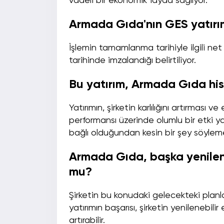
vadeli bir ekonomik fayda sağlıyor.
Armada Gıda'nın GES yatır
İşlemin tamamlanma tarihiyle ilgili net
tarihinde imzalandığı belirtiliyor.
Bu yatırım, Armada Gıda hiss
Yatırımın, şirketin karlılığını artırması
performansı üzerinde olumlu bir etki yar
bağlı olduğundan kesin bir şey söylem
Armada Gıda, başka yenileneb
mu?
Şirketin bu konudaki gelecekteki planla
yatırımın başarısı, şirketin yenilenebili
artırabilir.