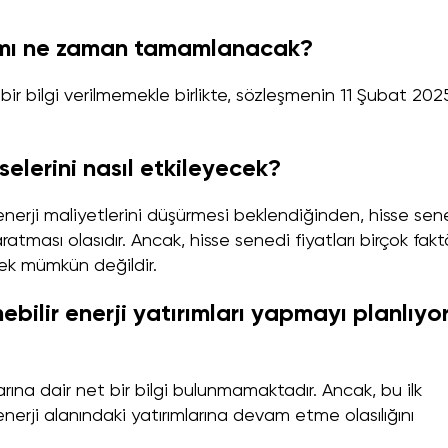
ımı ne zaman tamamlanacak?
 bir bilgi verilmemekle birlikte, sözleşmenin 11 Şubat 202
elerini nasıl etkileyecek?
 ve enerji maliyetlerini düşürmesi beklendiğinden, hisse sen
atması olasıdır. Ancak, hisse senedi fiyatları birçok fakt
ek mümkün değildir.
ilir enerji yatırımları yapmayı planlıyo
rına dair net bir bilgi bulunmamaktadır. Ancak, bu ilk
r enerji alanındaki yatırımlarına devam etme olasılığını