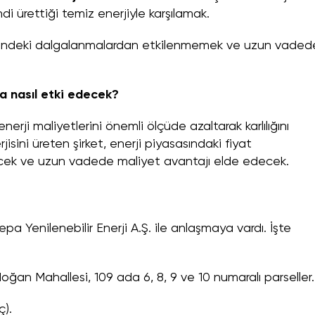
di ürettiği temiz enerjiyle karşılamak.
erindeki dalgalanmalardan etkilenmemek ve uzun vaded
ına nasıl etki edecek?
erji maliyetlerini önemli ölçüde azaltarak karlılığını
isini üreten şirket, enerji piyasasındaki fiyat
cek ve uzun vadede maliyet avantajı elde edecek.
a Yenilenebilir Enerji A.Ş. ile anlaşmaya vardı. İşte
nidoğan Mahallesi, 109 ada 6, 8, 9 ve 10 numaralı parseller.
ç).