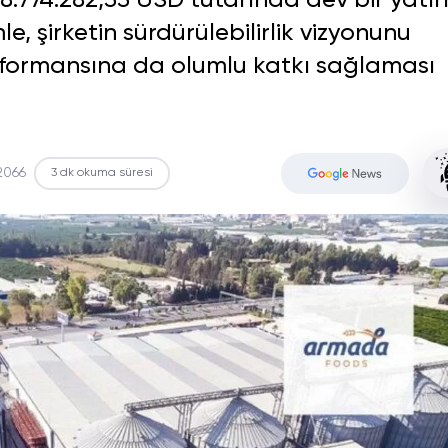
 8.774.282,55 USD tutarında dev bir yatı
, şirketin sürdürülebilirlik vizyonunu
erformansına da olumlu katkı sağlaması
2066
3 dk okuma süresi