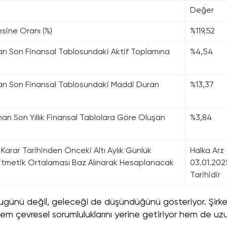
Değer
sine Oranı (%)
%119,52
nan Son Finansal Tablosundaki Aktif Toplamına
%4,54
nan Son Finansal Tablosundaki Maddi Duran
%13,37
nan Son Yıllık Finansal Tablolara Göre Oluşan
%3,84
 Karar Tarihinden Önceki Altı Aylık Günlük
Halka Arz
 Aritmetik Ortalaması Baz Alınarak Hesaplanacak
03.01.202
Tarihidir
ugünü değil, geleceği de düşündüğünü gösteriyor. Şirke
hem çevresel sorumluluklarını yerine getiriyor hem de uz