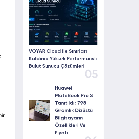
VOYAR Cloud ile Sınırları
k
Kaldırın: Yüksek Performanslı
Bulut Sunucu Çözümleri
05
Huawei
ş
MateBook Pro S
Tanıtıldı: 798
Gramlık Dizüstü
ir
Bilgisayarın
Özellikleri Ve
Fiyatı