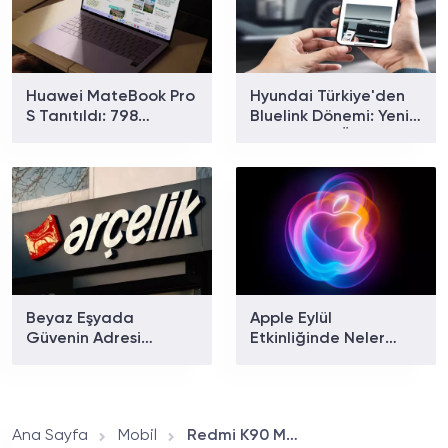
Huawei MateBook Pro
Hyundai Türkiye'den
S Tanıtıldı: 798
Bluelink Dönemi: Yeni
Gramlık Dizüstü
Paketler ve Özellikler
Bilgisayarın Özellikleri
Belli Oldu
Ve Fiyatı
Beyaz Eşyada
Apple Eylül
Güvenin Adresi
Etkinliğinde Neler
Arçelik'ten Ev Tipi
Tanıtılacak? iPhone 18
Klima Modelleri
Pro ve Katlanabilir
iPhone İçin Geri Sayım
Başladı!
Ana Sayfa
Mobil
Redmi K90 Max Tanıtıldı: İşte Dahili Fanlı Oyun Telefonu Özellikleri ve Fiyatı