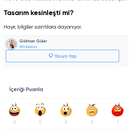
Tasarım kesinleşti mi?
Hayır, bilgiler sızıntılara dayanıyor.
Gökhan Güler
R10 Editörü
Yorum Yap
İçeriği Puanla
0
0
0
0
1