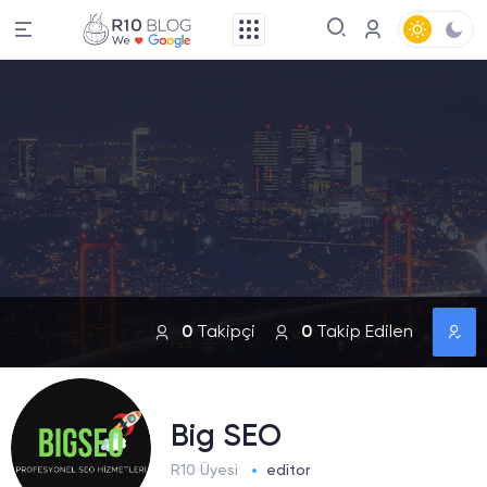
0
Takipçi
0
Takip Edilen
Big SEO
R10 Üyesi
editor