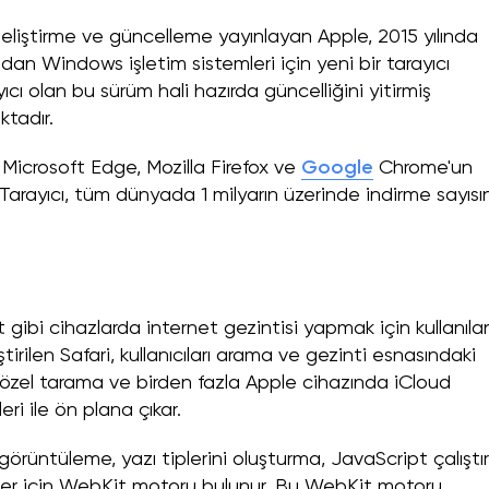
ar geliştirme ve güncelleme yayınlayan Apple, 2015 yılında
ndan Windows işletim sistemleri için yeni bir tarayıcı
cı olan bu sürüm hali hazırda güncelliğini yitirmiş
ktadır.
Microsoft Edge, Mozilla Firefox ve
Google
Chrome'un
 Tarayıcı, tüm dünyada 1 milyarın üzerinde indirme sayısı
let gibi cihazlarda internet gezintisi yapmak için kullanıla
tirilen Safari, kullanıcıları arama ve gezinti esnasındaki
e özel tarama ve birden fazla Apple cihazında iCloud
leri ile ön plana çıkar.
i görüntüleme, yazı tiplerini oluşturma, JavaScript çalışt
vler için WebKit motoru bulunur. Bu WebKit motoru