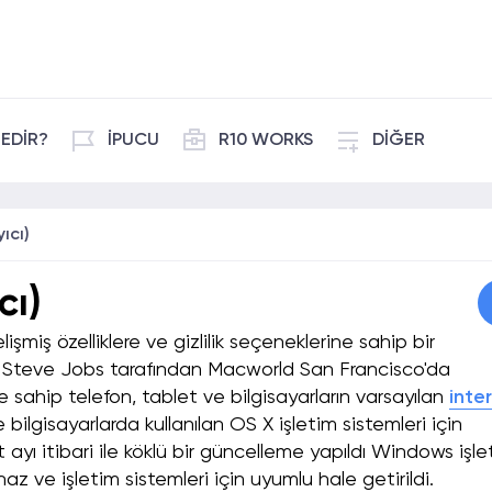
EDİR?
İPUCU
R10 WORKS
DİĞER
ıcı)
cı)
lişmiş özelliklere ve gizlilik seçeneklerine sahip bir
ında Steve Jobs tarafından Macworld San Francisco'da
e sahip telefon, tablet ve bilgisayarların varsayılan
inte
 bilgisayarlarda kullanılan OS X işletim sistemleri için
at ayı itibari ile köklü bir güncelleme yapıldı Windows işl
az ve işletim sistemleri için uyumlu hale getirildi.