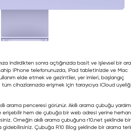
ıza indirdikten sonra açtığınızda basit ve işlevsel bir ar
ine sahip iPhone telefonunuzda, iPad tabletinizde ve Mac
kullanım elde etmek ve gezintiler, yer imleri, başlangıç
e tüm cihazlarınızda erişmek için tarayıcıya iCloud üyeliğ
ıllı arama penceresi görünür. Akıllı arama çubuğu yardım
e erişebilir hem de çubuğa bir web adresi yerine herhan
siniz. Örneğin akıllı arama çubuğuna r10.net şeklinde bir
gidebilirsiniz. Çubuğa R10 Blog şeklinde bir arama ter