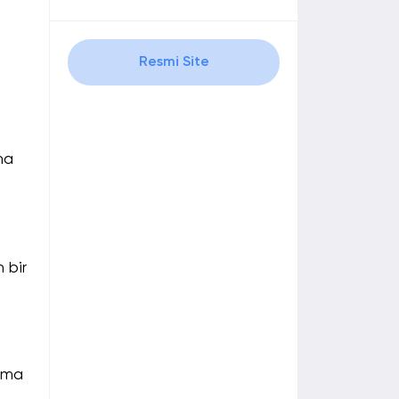
Resmi Site
na
n bir
ırma