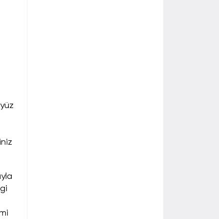
ayüz
iniz
ıyla
gi
imi