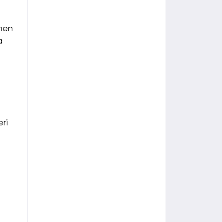
amen
a
eri