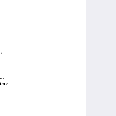
z.
net
tarz