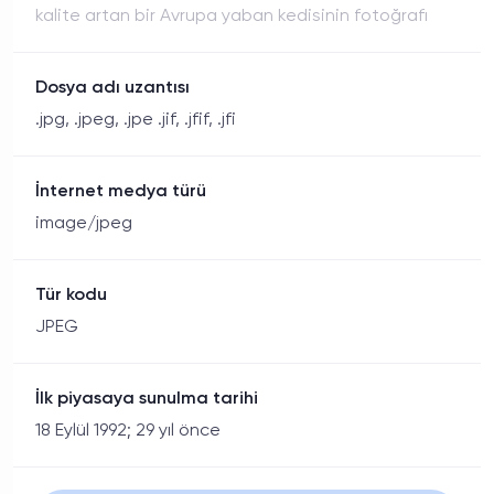
kalite artan bir Avrupa yaban kedisinin fotoğrafı
Dosya adı uzantısı
.jpg, .jpeg, .jpe .jif, .jfif, .jfi
İnternet medya türü
image/jpeg
Tür kodu
JPEG
İlk piyasaya sunulma tarihi
18 Eylül 1992; 29 yıl önce