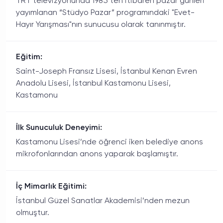
TRT televizyonunda 1985’ten itibaren pazar günleri
yayımlanan “Stüdyo Pazar” programındaki "Evet-
Hayır Yarışması"nın sunucusu olarak tanınmıştır.
Eğitim:
Saint-Joseph Fransız Lisesi, İstanbul Kenan Evren
Anadolu Lisesi, İstanbul Kastamonu Lisesi,
Kastamonu
İlk Sunuculuk Deneyimi:
Kastamonu Lisesi’nde öğrenci iken belediye anons
mikrofonlarından anons yaparak başlamıştır.
İç Mimarlık Eğitimi:
İstanbul Güzel Sanatlar Akademisi’nden mezun
olmuştur.