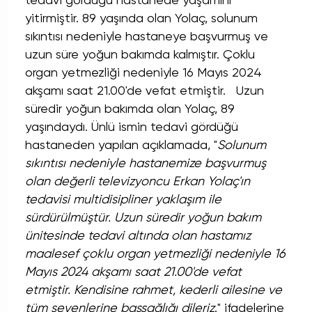
tedavi gördüğü hastanede yaşamını
yitirmiştir. 89 yaşında olan Yolaç, solunum
sıkıntısı nedeniyle hastaneye başvurmuş ve
uzun süre yoğun bakımda kalmıştır. Çoklu
organ yetmezliği nedeniyle 16 Mayıs 2024
akşamı saat 21.00'de vefat etmiştir. Uzun
süredir yoğun bakımda olan Yolaç, 89
yaşındaydı. Ünlü ismin tedavi gördüğü
hastaneden yapılan açıklamada, "
Solunum
sıkıntısı nedeniyle hastanemize başvurmuş
olan değerli televizyoncu Erkan Yolaç'ın
tedavisi multidisipliner yaklaşım ile
sürdürülmüştür. Uzun süredir yoğun bakım
ünitesinde tedavi altında olan hastamız
maalesef çoklu organ yetmezliği nedeniyle 16
Mayıs 2024 akşamı saat 21.00'de vefat
etmiştir. Kendisine rahmet, kederli ailesine ve
tüm sevenlerine başsağlığı dileriz
." ifadelerine