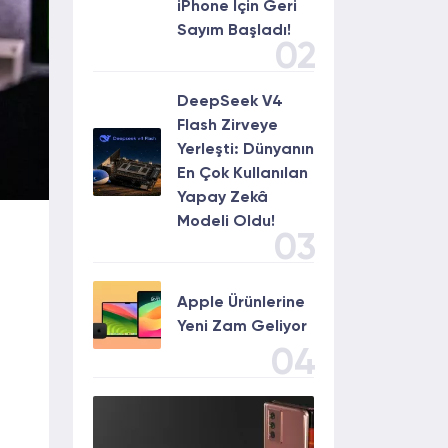
iPhone İçin Geri
Sayım Başladı!
02
DeepSeek V4
Flash Zirveye
Yerleşti: Dünyanın
En Çok Kullanılan
Yapay Zekâ
Modeli Oldu!
03
Apple Ürünlerine
Yeni Zam Geliyor
04