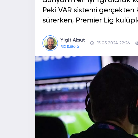
dünyanın en iyi ligi olarak 
Peki VAR sistemi gerçekten
sürerken, Premier Lig kulüpl
Yigit Aksüt
15.05.2024 22:26
R10 Editörü