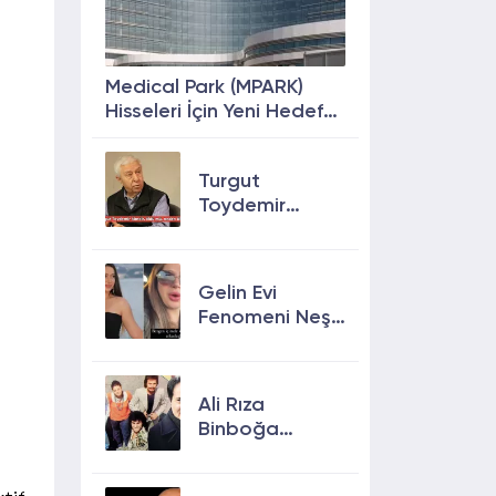
Medical Park (MPARK)
Hisseleri İçin Yeni Hedef
Fiyat: %63 Prim
Potansiyeli
Turgut
Toydemir
kimdir, öldü
mü, neden
öldü?
Gelin Evi
Fenomeni Neşe
Özkan Hayatını
Kaybetti! Neşe
Özkan kimdir,
Ali Rıza
neden öldü?
Binboğa
Kimdir?
Aramızda