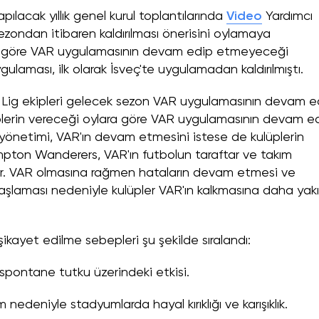
pılacak yıllık genel kurul toplantılarında
Video
Yardımcı
ondan itibaren kaldırılması önerisini oylamaya
lara göre VAR uygulamasının devam edip etmeyeceği
laması, ilk olarak İsveç'te uygulamadan kaldırılmıştı.
r Lig ekipleri gelecek sezon VAR uygulamasının devam e
lerin vereceği oylara göre VAR uygulamasının devam e
yönetimi, VAR'ın devam etmesini istese de kulüplerin
ampton Wanderers, VAR'ın futbolun taraftar ve takım
yor. VAR olmasına rağmen hataların devam etmesi ve
başlaması nedeniyle kulüpler VAR'ın kalkmasına daha yak
şikayet edilme sebepleri şu şekilde sıralandı:
n spontane tutku üzerindeki etkisi.
m nedeniyle stadyumlarda hayal kırıklığı ve karışıklık.