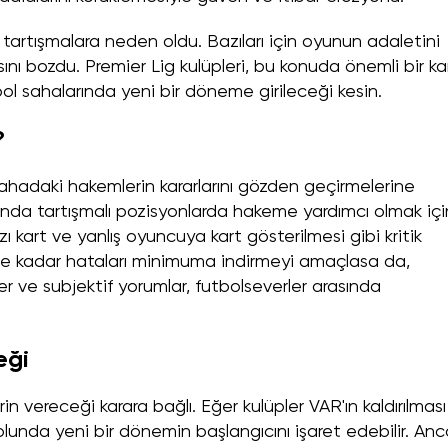
artışmalara neden oldu. Bazıları için oyunun adaletini
sını bozdu. Premier Lig kulüpleri, bu konuda önemli bir ka
tbol sahalarında yeni bir döneme girileceği kesin.
?
ahadaki hakemlerin kararlarını gözden geçirmelerine
asında tartışmalı pozisyonlarda hakeme yardımcı olmak içi
rmızı kart ve yanlış oyuncuya kart gösterilmesi gibi kritik
ne kadar hataları minimuma indirmeyi amaçlasa da,
 ve subjektif yorumlar, futbolseverler arasında
eği
in vereceği karara bağlı. Eğer kulüpler VAR'ın kaldırılması
lunda yeni bir dönemin başlangıcını işaret edebilir. Anc