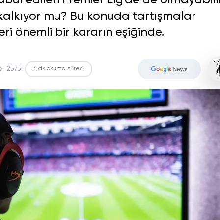
kabul edilen Premier Lig'de de olmayabilir
 kalkıyor mu? Bu konuda tartışmalar
eri önemli bir kararın eşiğinde.
2575
4 dk okuma süresi