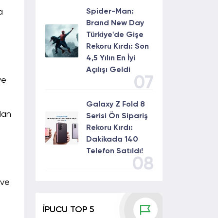
Spider-Man:
a
Brand New Day
Türkiye'de Gişe
Rekoru Kırdı: Son
4,5 Yılın En İyi
Açılışı Geldi
07
ve
Galaxy Z Fold 8
dan
Serisi Ön Sipariş
Rekoru Kırdı:
Dakikada 140
Telefon Satıldı!
08
 ve
İPUCU TOP 5