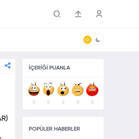
İÇERİĞİ PUANLA
0
0
0
0
0
AR)
POPÜLER HABERLER