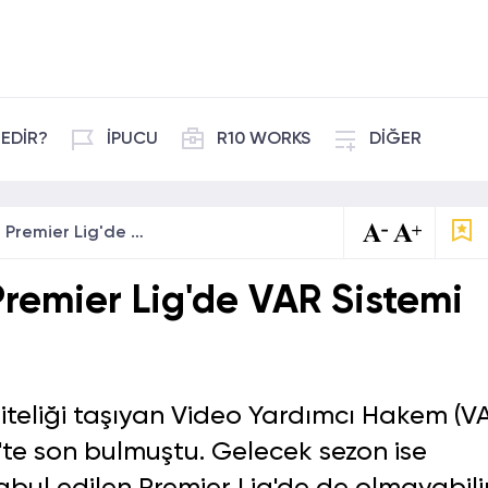
EDİR?
İPUCU
R10 WORKS
DİĞER
VAR Kalkıyor Mu? Premier Lig'de VAR Sistemi Kaldırılacak Mı?
remier Lig'de VAR Sistemi
teliği taşıyan Video Yardımcı Hakem (V
ç'te son bulmuştu. Gelecek sezon ise