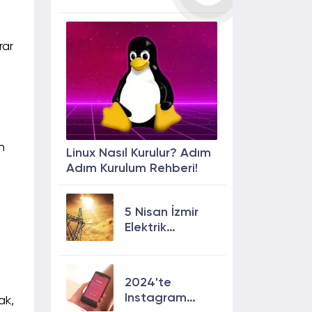
rar
n
Linux Nasıl Kurulur? Adım
Adım Kurulum Rehberi!
5 Nisan İzmir
Elektrik
Kesintisi: 13
İlçede Elektrik
Olmayacak!
2024'te
Instagram
ak,