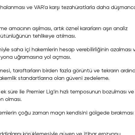
 yuhalanması ve VAR'a karşı tezahüratlarla daha düşmanc
me amacının aşılması, artık öznel kararların aşırı analiz
bütünlüğünün tehlikeye atılması.
iyle saha içi hakemlerin hesap verebilirliğinin azalması 
zyona uğramasına yol açması.
i, taraftarların birden fazla görüntü ve tekrarın ardın
akemlik standartlarına olan güveni zedeleme.
ek süre ile Premier Lig'in hızlı temposunun bozulması ve
n olması.
öylemlerin çoğu zaman maçın kendisini gölgede bırakması
dialarını körüklemesiyle güven ve itibar erozyonu.