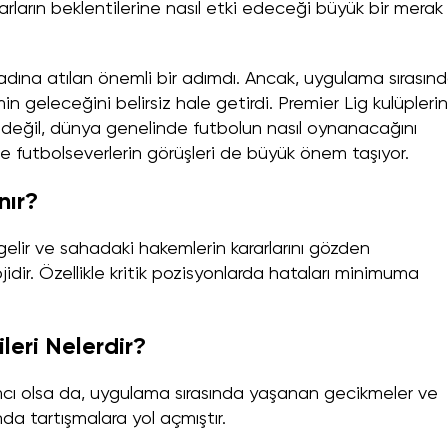
rların beklentilerine nasıl etki edeceği büyük bir merak
dına atılan önemli bir adımdı. Ancak, uygulama sırasın
n geleceğini belirsiz hale getirdi. Premier Lig kulüplerin
değil, dünya genelinde futbolun nasıl oynanacağını
 ve futbolseverlerin görüşleri de büyük önem taşıyor.
nır?
lir ve sahadaki hakemlerin kararlarını gözden
jidir. Özellikle kritik pozisyonlarda hataları minimuma
leri Nelerdir?
ımcı olsa da, uygulama sırasında yaşanan gecikmeler ve
nda tartışmalara yol açmıştır.