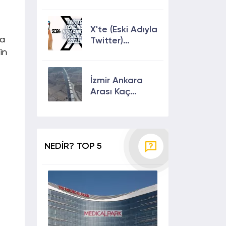
Keşfete
Çıkmanın En
Etkili Yolları!
X'te (Eski Adıyla
da
Twitter)
Yenilikler ve
in
Kullanıcılarına
Sunulan Son
İzmir Ankara
Özellikler 2024
Arası Kaç
Saat? Kaç Km?
Yol Tarifi
NEDİR? TOP 5