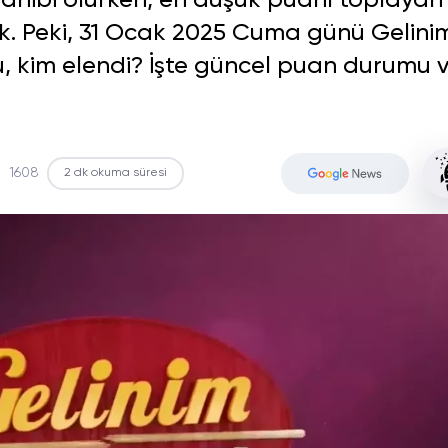
n sahibi olurken, en düşük puanı toplayan
k. Peki, 31 Ocak 2025 Cuma günü Gelini
u, kim elendi? İşte güncel puan durumu 
1608
2 dk okuma süresi