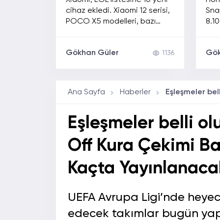
Xiaomi, EOL listesine 10 yeni
Hono
Desteği Sona Eren 10
4 
cihaz ekledi. Xiaomi 12 serisi,
Sna
Model
Ekr
POCO X5 modelleri, bazı
8.1
Redmi telefonlar ve Xiaomi
ekra
Pad 6 serisi artık HyperOS
fiya
Gökhan Güler
Gök
1136
güncellemeleri, Android
yükseltmeleri ve güvenlik
yamaları almayacak.
Ana Sayfa
Haberler
Eşleşmeler belli ol
Off Kura Çekimi Ba
Kaçta Yayınlanaca
UEFA Avrupa Ligi’nde heye
edecek takımlar bugün yapı