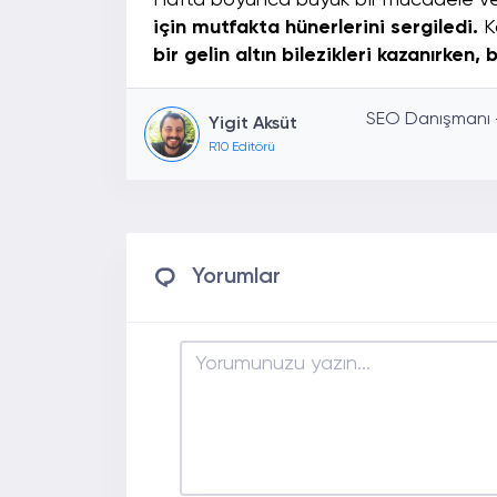
Hafta boyunca büyük bir mücadele ver
için mutfakta hünerlerini sergiledi.
K
bir gelin altın bilezikleri kazanırken
SEO Danışmanı - 
Yigit Aksüt
R10 Editörü
Yorumlar