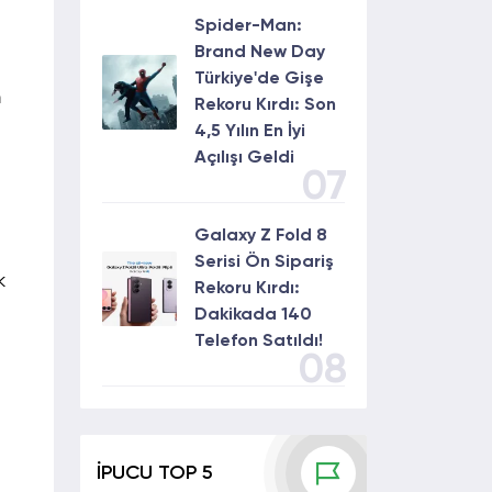
Spider-Man:
Brand New Day
Türkiye'de Gişe
n
Rekoru Kırdı: Son
4,5 Yılın En İyi
Açılışı Geldi
07
Galaxy Z Fold 8
Serisi Ön Sipariş
k
Rekoru Kırdı:
Dakikada 140
Telefon Satıldı!
08
İPUCU TOP 5