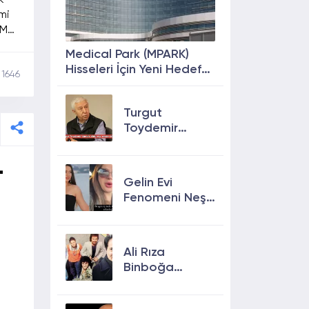
k
mi
 Max
Medical Park (MPARK)
ran
Hisseleri İçin Yeni Hedef
1646
erle
Fiyat: %63 Prim
Potansiyeli
Turgut
Toydemir
kimdir, öldü
mü, neden
-
öldü?
Gelin Evi
Fenomeni Neşe
t
Özkan Hayatını
Kaybetti! Neşe
Özkan kimdir,
Ali Rıza
neden öldü?
Binboğa
e
Kimdir?
Aramızda