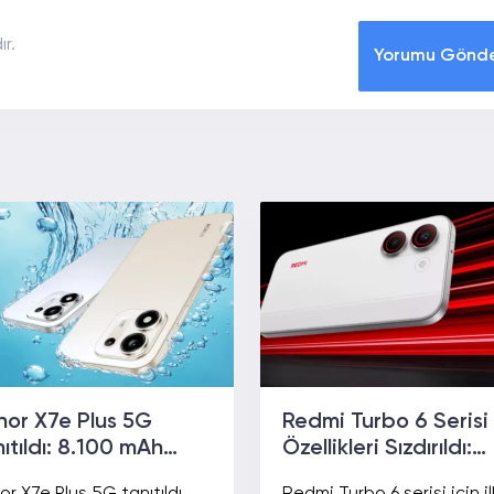
r.
Yorumu Gönd
nor X7e Plus 5G
Redmi Turbo 6 Serisi
ıtıldı: 8.100 mAh
Özellikleri Sızdırıldı:
tarya, Snapdragon
10.000 mAh Batarya