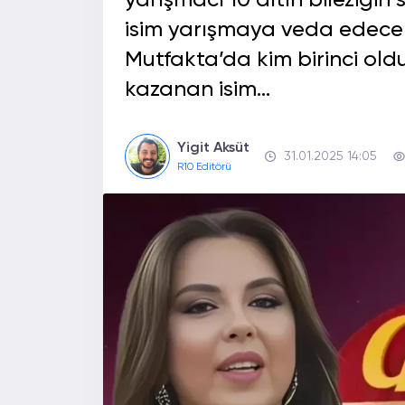
yarışmacı 10 altın bileziği
isim yarışmaya veda edece
Mutfakta’da kim birinci old
kazanan isim…
Yigit Aksüt
31.01.2025 14:05
R10 Editörü