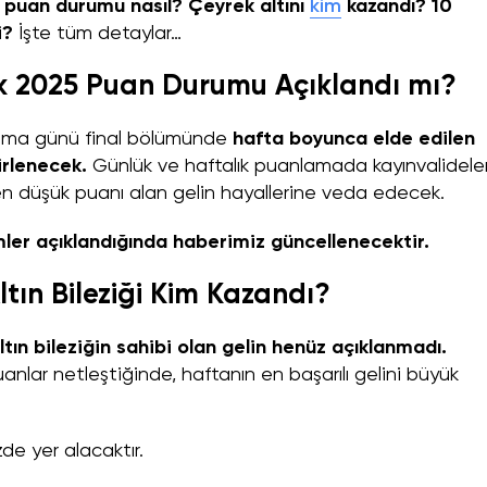
puan durumu nasıl? Çeyrek altını
kim
kazandı? 10
i?
İşte tüm detaylar…
k 2025 Puan Durumu Açıklandı mı?
Cuma günü final bölümünde
hafta boyunca elde edilen
irlenecek.
Günlük ve haftalık puanlamada kayınvalidele
en düşük puanı alan gelin hayallerine veda edecek.
er açıklandığında haberimiz güncellenecektir.
tın Bileziği Kim Kazandı?
ltın bileziğin sahibi olan gelin henüz açıklanmadı.
anlar netleştiğinde, haftanın en başarılı gelini büyük
de yer alacaktır.