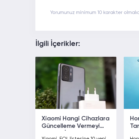
Yorumunuz minimum 10 karakter olmalıdı
İlgili İçerikler:
Xiaomi Hangi Cihazlara
Ho
Güncelleme Vermeyi
Tan
Bıraktı? İşte Yazılım
Ba