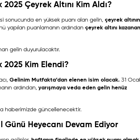
 2025 Çeyrek Altını Kim Aldı?
i sonucunda en yüksek puanı alan gelin,
çeyrek altının
ü yapılan puanlamanın ardından
çeyrek altını kazana
n gelin duyurulacaktır.
k 2025 Kim Elendi?
acı,
Gelinim Mutfakta’dan elenen isim olacak.
31 Oca
anın ardından,
yarışmaya veda eden gelin henüz
da haberimizde güncellenecektir.
al Günü Heyecanı Devam Ediyor