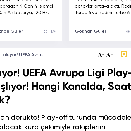
r X7e Plus 5G tanıtıldı.
Redmi Turbo 6 serisi için il
Gen 4 ve 120 Hz
Dikkat Çekiyor
pdragon 4 Gen 4 işlemci,
detaylar ortaya çıktı. Red
anla Geliyor
00 mAh batarya, 120 Hz
Turbo 6 ve Redmi Turbo 6
n, IP69K dayanıklılık ve
modellerinin 10.000 mAh
tı belli oldu.
batarya, yaklaşık 7 inç ek
han Güler
Gökhan Güler
1179
ve yeni MediaTek işlemcil
gelmesi bekleniyor.
Eşleşmeler belli oluyor! UEFA Avrupa Ligi Play-Off Kura Çekimi Başlıyor! Hangi Kanalda, Saat Kaçta Yayınlanacak?
uyor! UEFA Avrupa Ligi Play
şlıyor! Hangi Kanalda, Saa
k?
can dorukta! Play-off turunda mücadel
lacak kura çekimiyle rakiplerini