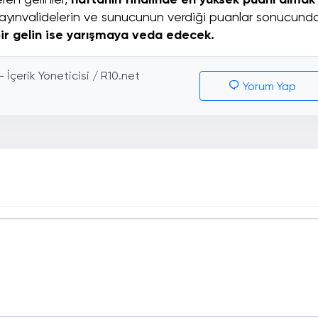
en gelinler,
haftanın finalinde en yüksek puanı almak
ayınvalidelerin ve sunucunun verdiği puanlar sonucund
, bir gelin ise yarışmaya veda edecek.
İçerik Yöneticisi / R10.net
Yorum Yap