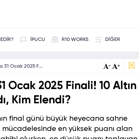
EDİR?
İPUCU
R10 WORKS
DİĞER
Gelinim Mutfakta 31 Ocak 2025 Finali! 10 Altın Bileziği Kim Kazandı, Kim Elendi?
 Ocak 2025 Finali! 10 Altın
dı, Kim Elendi?
nın final günü büyük heyecana sahne
ıya mücadelesinde en yüksek puanı alan