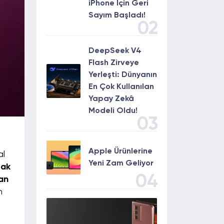
iPhone İçin Geri
Sayım Başladı!
02
DeepSeek V4
Flash Zirveye
Yerleşti: Dünyanın
En Çok Kullanılan
Yapay Zekâ
Modeli Oldu!
03
Apple Ürünlerine
al
Yeni Zam Geliyor
rak
04
an
n