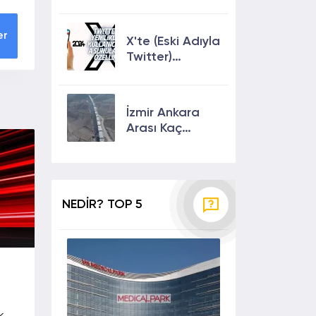
Keşfete
Çıkmanın En
Etkili Yolları!
er
X'te (Eski Adıyla
Twitter)
Yenilikler ve
Kullanıcılarına
Sunulan Son
İzmir Ankara
Özellikler 2024
Arası Kaç
Saat? Kaç Km?
Yol Tarifi
NEDİR? TOP 5