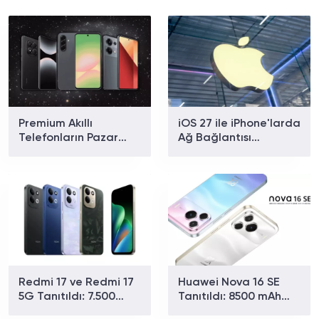
Premium Akıllı
iOS 27 ile iPhone'larda
Telefonların Pazar
Ağ Bağlantısı
Payı Rekor Kırdı: Apple
Sorununa Çözüm
ve Samsung Zirvede
Geliyor
Redmi 17 ve Redmi 17
Huawei Nova 16 SE
5G Tanıtıldı: 7.500
Tanıtıldı: 8500 mAh
mAh Batarya ve 179
Batarya ve Uydu