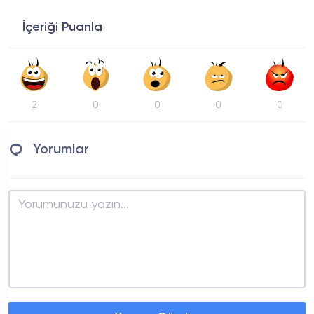
İçeriği Puanla
2
0
0
0
0
Yorumlar