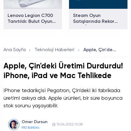
Lenovo Legion C700
Steam Oyun
Tanıtıldı: Bulut Oyun
Satışlarında Rekor
Odaklı El Konsolu Gün
Kırdı: İlk 6 Ayda 11,1
Yüzüne Çıktı
Milyar Dolar Gelir Elde
Edildi
Ana Sayfa
Teknoloji Haberleri
Apple, Çin'deki Üretimi Durdurdu! iPhone, iPad ve Mac Tehlikede
Apple, Çin'deki Üretimi Durdurdu!
iPhone, iPad ve Mac Tehlikede
iPhone tedarikçisi Pegatron, Çin'deki iki fabrikada
üretimi askıya aldı. Apple ürünleri, bir süre boyunca
stok sorunu yaşayabilir.
Omer Dursun
15.04.2022 01:08
R10 Editörü