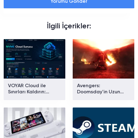
Yorumu Gönder
İlgili İçerikler:
VOYAR Cloud ile
Avengers:
Sınırları Kaldırın:
Doomsday'in Uzun
Yüksek Performanslı
Fragmanı Yayınlandı:
Bulut Sunucu
Marvel'ın Sevilen
Çözümleri
Kahramanları Aynı
Filmde Buluşuyor