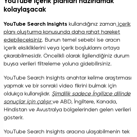
YouTube içerik planları hazırlamak
kolaylaşacak
YouTube Search Insights
kullandığınız zaman
içerik
planı oluşturma konusunda daha rahat hareket
edebileceksiniz
. Bunun temel sebebi ise aracın
içerik eksikliklerini veya içerik boşluklarını ortaya
çıkarabilmesidir. Öncelikli olarak ilgilendiğiniz durum
buysa verileri filtreleme yoluna gidebilirsiniz.
YouTube Search Insights anahtar kelime araştırması
yapmak ve bir sonraki video fikrini bulmak için
oldukça kullanışlıdır.
Şimdilik sadece İngilizce dilinde
sonuçlar için çalışır
ve ABD, İngiltere, Kanada,
Hindistan ve Avustralya bölgelerinden gelen verileri
gösterir.
YouTube Search Insights aracına ulaşabilmenin tek