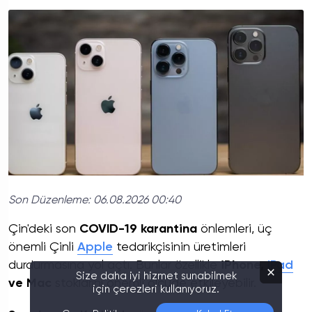
Son Düzenleme:
06.08.2026 00:40
Çin'deki son
COVID-19 karantina
önlemleri, üç
önemli Çinli
Apple
tedarikçisinin üretimleri
durdurmasına yol açtı. Bunlar özellikle
iPhone,
iPad
Size daha iyi hizmet sunabilmek
ve Mac
stoklarını önemli ölçüde etkileyebilir.
için çerezleri kullanıyoruz.