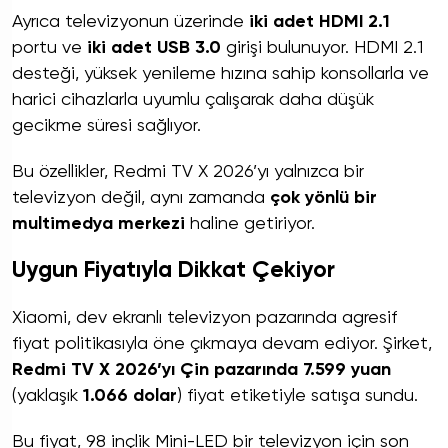
Ayrıca televizyonun üzerinde
iki adet HDMI 2.1
portu ve
iki adet USB 3.0
girişi bulunuyor. HDMI 2.1
desteği, yüksek yenileme hızına sahip konsollarla ve
harici cihazlarla uyumlu çalışarak daha düşük
gecikme süresi sağlıyor.
Bu özellikler, Redmi TV X 2026’yı yalnızca bir
televizyon değil, aynı zamanda
çok yönlü bir
multimedya merkezi
haline getiriyor.
Uygun Fiyatıyla Dikkat Çekiyor
Xiaomi, dev ekranlı televizyon pazarında agresif
fiyat politikasıyla öne çıkmaya devam ediyor. Şirket,
Redmi TV X 2026’yı Çin pazarında 7.599 yuan
(yaklaşık
1.066 dolar
) fiyat etiketiyle satışa sundu.
Bu fiyat, 98 inçlik Mini-LED bir televizyon için son