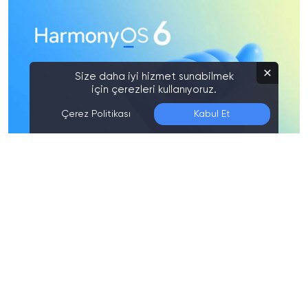
Size daha iyi hizmet sunabilmek
için çerezleri kullanıyoruz.
Çerez Politikası
Kabul Et
Son Düzenleme:
07.08.2026 00:40
Huawei,
Haziran ayında duyurduğu HarmonyOS 6
yazılımını artık kullanıcıların deneyimine açtı. Şirket,
yeni sürümün
herkese açık beta (public beta)
versiyonunu yayınladı ve programa katılabilecek
cihazların listesini paylaştı.