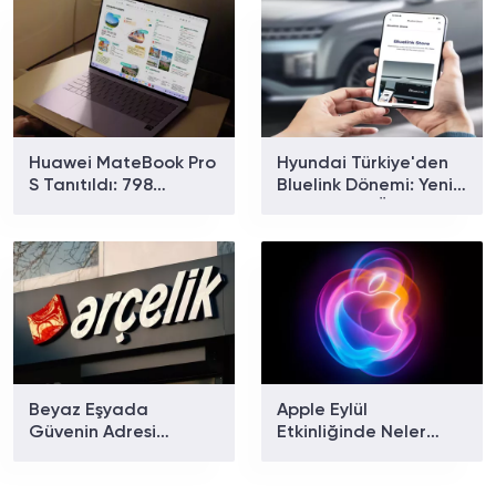
Huawei MateBook Pro
Hyundai Türkiye'den
S Tanıtıldı: 798
Bluelink Dönemi: Yeni
Gramlık Dizüstü
Paketler ve Özellikler
Bilgisayarın Özellikleri
Belli Oldu
Ve Fiyatı
Beyaz Eşyada
Apple Eylül
Güvenin Adresi
Etkinliğinde Neler
Arçelik'ten Ev Tipi
Tanıtılacak? iPhone 18
Klima Modelleri
Pro ve Katlanabilir