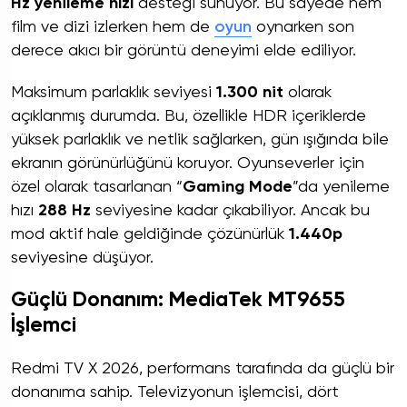
Hz yenileme hızı
desteği sunuyor. Bu sayede hem
film ve dizi izlerken hem de
oyun
oynarken son
derece akıcı bir görüntü deneyimi elde ediliyor.
Maksimum parlaklık seviyesi
1.300 nit
olarak
açıklanmış durumda. Bu, özellikle HDR içeriklerde
yüksek parlaklık ve netlik sağlarken, gün ışığında bile
ekranın görünürlüğünü koruyor. Oyunseverler için
özel olarak tasarlanan “
Gaming Mode
”da yenileme
hızı
288 Hz
seviyesine kadar çıkabiliyor. Ancak bu
mod aktif hale geldiğinde çözünürlük
1.440p
seviyesine düşüyor.
Güçlü Donanım: MediaTek MT9655
İşlemci
Redmi TV X 2026, performans tarafında da güçlü bir
donanıma sahip. Televizyonun işlemcisi, dört