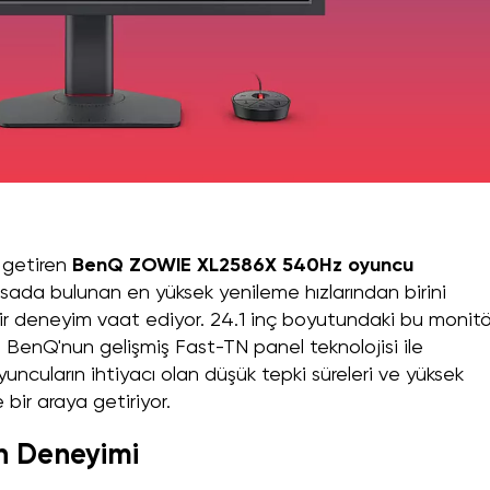
 getiren
BenQ ZOWIE XL2586X 540Hz oyuncu
sada bulunan en yüksek yenileme hızlarından birini
bir deneyim vaat ediyor. 24.1 inç boyutundaki bu monitö
 BenQ'nun gelişmiş Fast-TN panel teknolojisi ile
yuncuların ihtiyacı olan düşük tepki süreleri ve yüksek
 bir araya getiriyor.
n Deneyimi