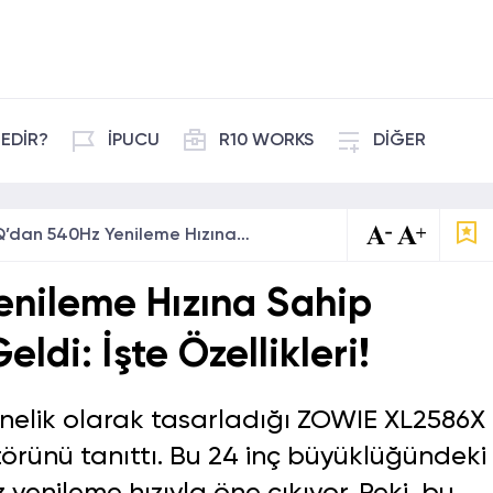
EDİR?
İPUCU
R10 WORKS
DİĞER
BenQ’dan 540Hz Yenileme Hızına Sahip Oyuncu Monitörü Geldi: İşte Özellikleri!
nileme Hızına Sahip
di: İşte Özellikleri!
elik olarak tasarladığı ZOWIE XL2586X
örünü tanıttı. Bu 24 inç büyüklüğündeki