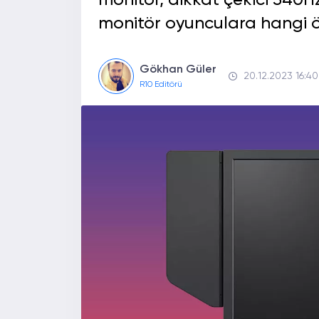
monitör, dikkat çekici 540Hz
monitör oyunculara hangi öz
Gökhan Güler
20.12.2023 16:40
R10 Editörü