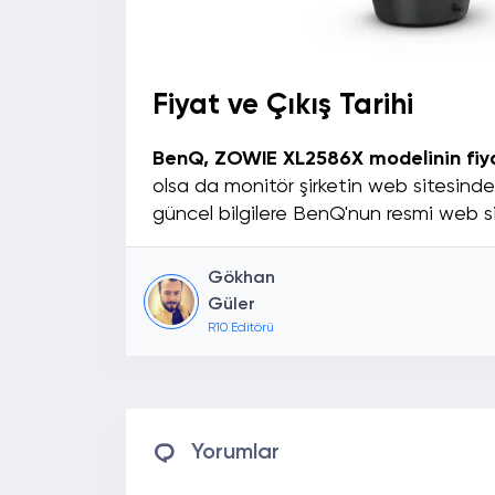
Fiyat ve Çıkış Tarihi
BenQ, ZOWIE XL2586X modelinin fiyat
olsa da monitör şirketin web sitesinde
güncel bilgilere BenQ'nun resmi web sit
Gökhan
Güler
R10 Editörü
Yorumlar