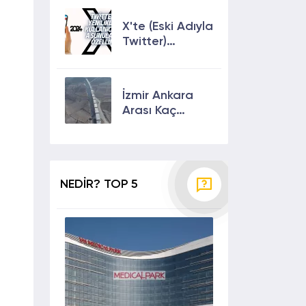
Çıkmanın En
Etkili Yolları!
X'te (Eski Adıyla
Twitter)
Yenilikler ve
Kullanıcılarına
Sunulan Son
İzmir Ankara
Özellikler 2024
Arası Kaç
Saat? Kaç Km?
Yol Tarifi
NEDİR? TOP 5