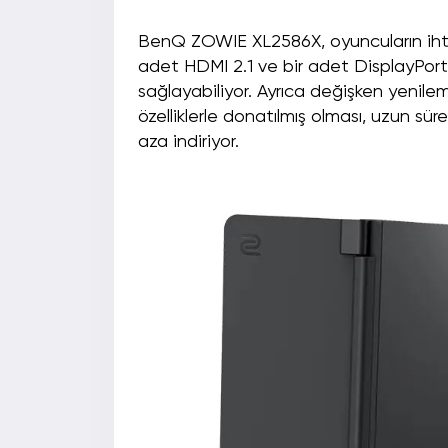
BenQ ZOWIE XL2586X, oyuncuların ihti
adet HDMI 2.1 ve bir adet DisplayPort 1
sağlayabiliyor. Ayrıca değişken yenilem
özelliklerle donatılmış olması, uzun sü
aza indiriyor.