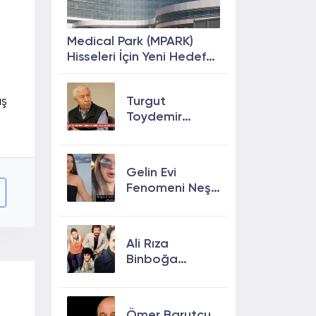
Medical Park (MPARK)
Hisseleri İçin Yeni Hedef
Fiyat: %63 Prim
Potansiyeli
Turgut
ış
Toydemir
kimdir, öldü
mü, neden
öldü?
Gelin Evi
Fenomeni Neşe
Özkan Hayatını
Kaybetti! Neşe
Özkan kimdir,
Ali Rıza
neden öldü?
Binboğa
Kimdir?
Aramızda
Kalmasın
Ömer Barutçu