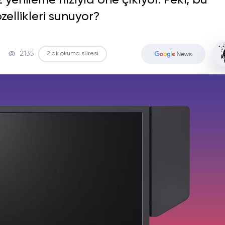
 yenileme hızıyla öne çıkıyor. Peki, bu
ellikleri sunuyor?
2135
2 dk okuma süresi