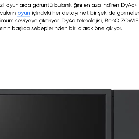
lı oyunlarda görüntü bulanıklığını en aza indiren DyAc+
ncuların
oyun
içindeki her detayı net bir şekilde görmeler
simum seviyeye çıkarıyor. DyAc teknolojisi, BenQ ZOWIE
ının başlıca sebeplerinden biri olarak öne çıkıyor.