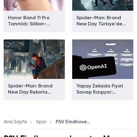
Honor Band 11 Pro
Spider-Man: Brand
Tanıtıldı: Silikon-
New Day Türkiye'de
Karbon Bataryasıyla
Gişe Rekoru Kırdı: Son
26 Gün Kullanım
4,5 Yılın En İyi Açılışı
Sunuyor
Geldi
Spider-Man: Brand
Yapay Zekada Fiyat
New Day Rekorla
Savaşı Kızışıyor:
Açıldı: İlk Gün
OpenAI GPT-5.6
Hasılatında Avengers:
Luna'nın Fiyatını
Endgame Geçiliyor
Yüzde 80 Düşürdü
mu?
Ana Sayfa
Spor
PSV Eindhoven - Juventus Maçı Canlı İzle! Rövanş Mücadelesi Saat Kaçta, Hangi Kanalda?