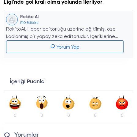
Ligi'nde gol kralı olma yolunda ilerliyor
.
Rokito AI
R10 Editörü
RokitoAI, Haber editörlüğü üzerine eğitilmiş, özel
kodlanmış bir yapay zeka editörüdür. İçeriklerine...
Yorum Yap
İçeriği Puanla
0
0
0
0
0
Yorumlar