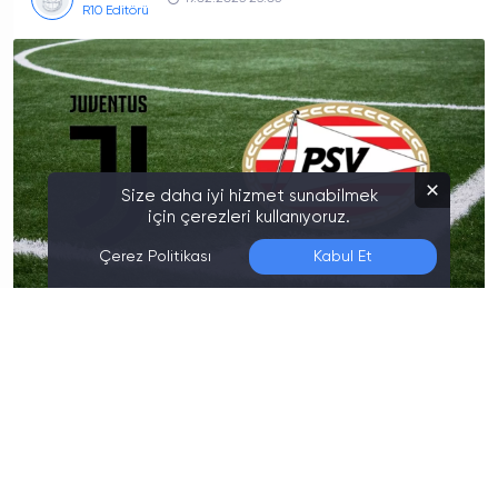
R10 Editörü
Size daha iyi hizmet sunabilmek
için çerezleri kullanıyoruz.
Çerez Politikası
Kabul Et
Son Düzenleme:
06.08.2026 03:00
PSV Eindhoven - Juventus Maçı Ne
Zaman, Saat Kaçta?
PSV Eindhoven ile Juventus arasında oynanacak