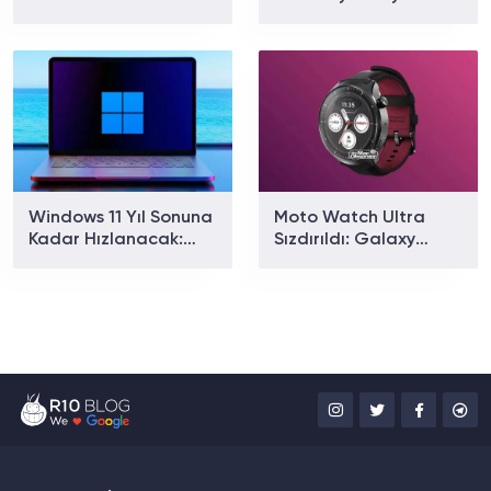
Karbon Bataryasıyla
Gişe Rekoru Kırdı: Son
26 Gün Kullanım
4,5 Yılın En İyi Açılışı
Sunuyor
Geldi
Windows 11 Yıl Sonuna
Moto Watch Ultra
Kadar Hızlanacak:
Sızdırıldı: Galaxy
Microsoft Hangi Yeni
Watch Ultra Rakibi
Özellikleri Getirecek?
Hangi Özelliklerle
Gelecek?