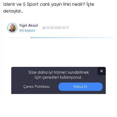
izlenir ve S Sport canlı yayın linki nedir? İşte
detaylar…
Yigit Aksüt
01.02.2025 22:11
R10 Editörü
Size daha iyi hizmet sunabilmek
için çerezleri kullanıyoruz.
Çerez Politikası
Kabul Et
Son Düzenleme:
06.08.2026 06:20