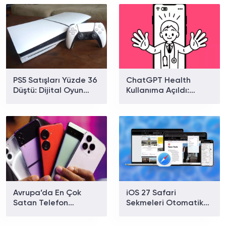
PS5 Satışları Yüzde 36
ChatGPT Health
Düştü: Dijital Oyun
Kullanıma Açıldı:
Alımları Rekor
Sağlık Verileriyle
Seviyeye Ulaştı mı?
Kişiselleştirilmiş
Destek Sunacak mı?
Avrupa’da En Çok
iOS 27 Safari
Satan Telefon
Sekmeleri Otomatik
Markaları Belli Oldu:
Gruplayacak mı? Yeni
Apple Yükseldi, Xiaomi
Özellik Testte Ortaya