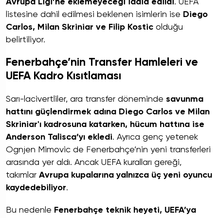
Avrupa Ligi’ne eklemeyeceği iddia edildi
. UEFA
listesine dahil edilmesi beklenen isimlerin ise
Diego
Carlos, Milan Skriniar ve Filip Kostic
olduğu
belirtiliyor.
Fenerbahçe’nin Transfer Hamleleri ve
UEFA Kadro Kısıtlaması
Sarı-lacivertliler, ara transfer döneminde
savunma
hattını güçlendirmek adına Diego Carlos ve Milan
Skriniar'ı kadrosuna katarken, hücum hattına ise
Anderson Talisca’yı ekledi
. Ayrıca genç yetenek
Ognjen Mimovic de Fenerbahçe’nin yeni transferleri
arasında yer aldı. Ancak UEFA kuralları gereği,
takımlar
Avrupa kupalarına yalnızca üç yeni oyuncu
kaydedebiliyor
.
Bu nedenle
Fenerbahçe teknik heyeti, UEFA’ya