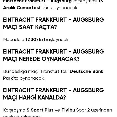
Eintracht Frankfurt - Augsburg
karşılaşması
13
Aralık Cumartesi
günü oynanacak.
EINTRACHT FRANKFURT - AUGSBURG
MAÇI SAAT KAÇTA?
Mücadele
17.30
’da başlayacak.
EINTRACHT FRANKFURT - AUGSBURG
MAÇI NEREDE OYNANACAK?
Bundesliga maçı, Frankfurt’taki
Deutsche Bank
Park
’ta oynanacak.
EINTRACHT FRANKFURT - AUGSBURG
MAÇI HANGİ KANALDA?
Karşılaşma
S Sport Plus
ve
Tivibu
Spor
2
üzerinden
canlı yayınlanacak.