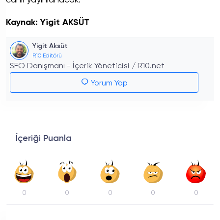
Kaynak: Yigit AKSÜT
Yigit Aksüt
R10 Editörü
SEO Danışmanı - İçerik Yöneticisi / R10.net
Yorum Yap
İçeriği Puanla
0
0
0
0
0