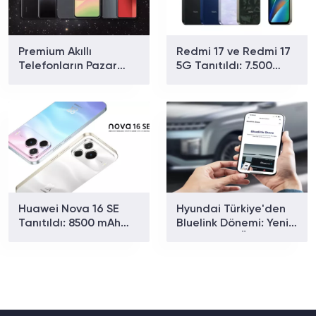
Premium Akıllı
Redmi 17 ve Redmi 17
Telefonların Pazar
5G Tanıtıldı: 7.500
Payı Rekor Kırdı: Apple
mAh Batarya ve 179
ve Samsung Zirvede
Dolardan Başlayan
Fiyat
Huawei Nova 16 SE
Hyundai Türkiye'den
Tanıtıldı: 8500 mAh
Bluelink Dönemi: Yeni
Batarya ve Uydu
Paketler ve Özellikler
Bağlantısıyla Dikkat
Belli Oldu
Çekiyor