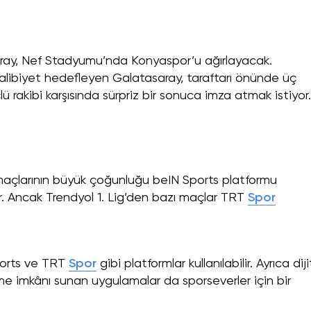
saray, Nef Stadyumu’nda Konyaspor’u ağırlayacak.
alibiyet hedefleyen Galatasaray, taraftarı önünde üç
rakibi karşısında sürpriz bir sonuca imza atmak istiyor.
maçlarının büyük çoğunluğu beIN Sports platformu
r. Ancak Trendyol 1. Lig’den bazı maçlar TRT
Spor
Sports ve TRT
Spor
gibi platformlar kullanılabilir. Ayrıca diji
me imkânı sunan uygulamalar da sporseverler için bir