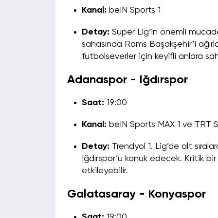
Kanal:
beIN Sports 1
Detay:
Süper Lig’in önemli mücade
sahasında Rams Başakşehir’i ağırla
futbolseverler için keyifli anlara sah
Adanaspor - Iğdırspor
Saat:
19:00
Kanal:
beIN Sports MAX 1 ve TRT 
Detay:
Trendyol 1. Lig’de alt sıra
Iğdırspor’u konuk edecek. Kritik b
etkileyebilir.
Galatasaray - Konyaspor
Saat:
19:00