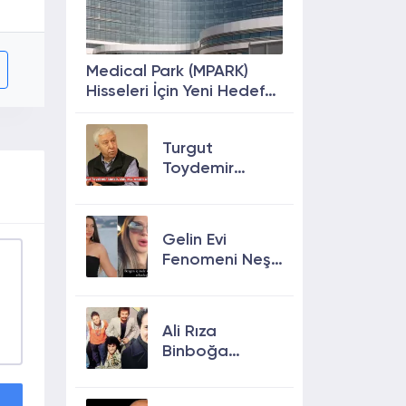
Medical Park (MPARK)
Hisseleri İçin Yeni Hedef
Fiyat: %63 Prim
Potansiyeli
Turgut
Toydemir
kimdir, öldü
mü, neden
öldü?
Gelin Evi
Fenomeni Neşe
Özkan Hayatını
Kaybetti! Neşe
Özkan kimdir,
Ali Rıza
neden öldü?
Binboğa
Kimdir?
Aramızda