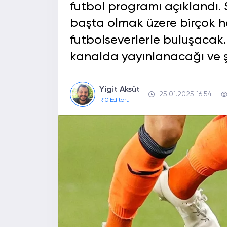
futbol programı açıklandı. 
başta olmak üzere birçok 
futbolseverlerle buluşacak.
kanalda yayınlanacağı ve şifr
Yigit Aksüt
25.01.2025 16:54
R10 Editörü