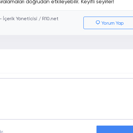
ıralamaları doğrudan etkileyebilir. Keyifli seyirler!
İçerik Yöneticisi / R10.net
Yorum Yap
r.