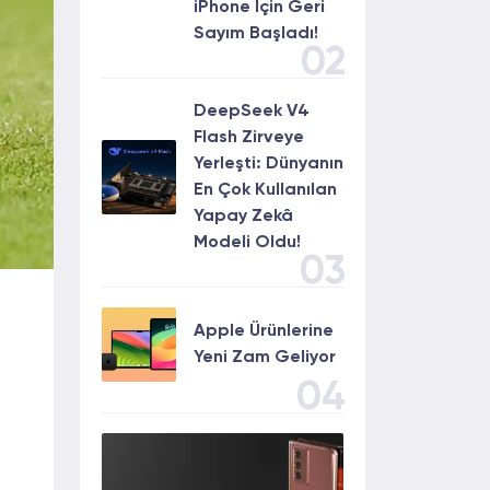
iPhone İçin Geri
Sayım Başladı!
02
DeepSeek V4
Flash Zirveye
Yerleşti: Dünyanın
En Çok Kullanılan
Yapay Zekâ
Modeli Oldu!
03
Apple Ürünlerine
Yeni Zam Geliyor
04