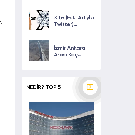
Keşfete
Çıkmanın En
Etkili Yolları!
X'te (Eski Adıyla
.
Twitter)
Yenilikler ve
Kullanıcılarına
Sunulan Son
İzmir Ankara
Özellikler 2024
Arası Kaç
Saat? Kaç Km?
Yol Tarifi
NEDİR? TOP 5