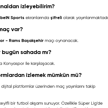
naldan izleyebilirim?
u
beIN Sports
ekranlarında
şifreli
olarak yayınlanmaktadır
maç var?
or - Rams Başakşehir
maçı oynanacak.
ay bugün sahada mı?
 Konyaspor ile karşılaşacak.
tformlardan izlemek mümkün mü?
dijital platformlar üzerinden maç yayınlarını takip
ifli bir futbol akşamı sunuyor. Özellikle Süper Lig’de