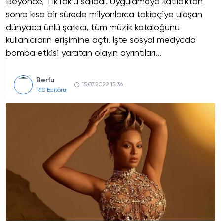
Beyoncé, TikTok’u salladı. Uygulamaya katıldıktan
sonra kısa bir sürede milyonlarca takipçiye ulaşan
dünyaca ünlü şarkıcı, tüm müzik kataloğunu
kullanıcıların erişimine açtı. İşte sosyal medyada
bomba etkisi yaratan olayın ayrıntıları...
Berfu
15.07.2022 15:36
R10 Editörü