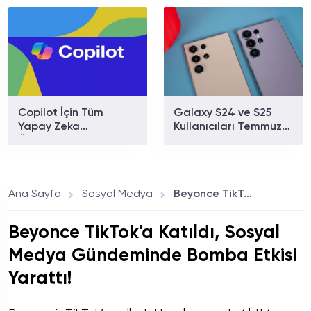
Pro ve Katlanabilir
iPhone İçin Geri Sayım
Başladı!
Copilot İçin Tüm
Galaxy S24 ve S25
Yapay Zeka
Kullanıcıları Temmuz
Özelliklerini Birleştiren
Güncellemesinin
“Süper Uygulama”
Ardından Pil ve Isınma
Geliyor
Sorunları Bildiriyor
Ana Sayfa
Sosyal Medya
Beyonce TikTok'a Katıldı, Sosyal Medya Gündeminde Bomba Etkisi Yarattı!
Beyonce TikTok'a Katıldı, Sosyal
Medya Gündeminde Bomba Etkisi
Yarattı!