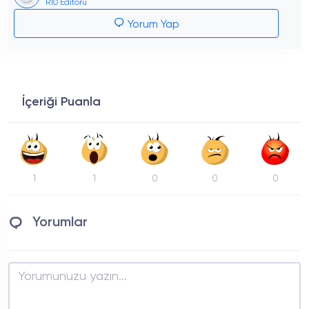
R10 Editörü
Yorum Yap
İçeriği Puanla
1
1
0
0
0
Yorumlar