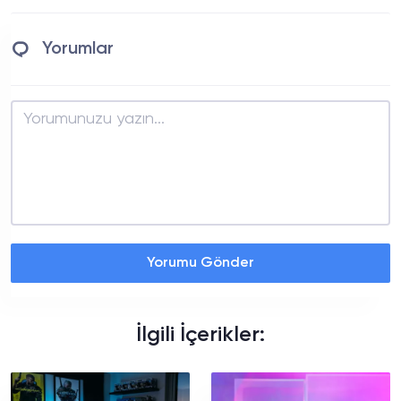
Yorumlar
Yorumu Gönder
İlgili İçerikler: