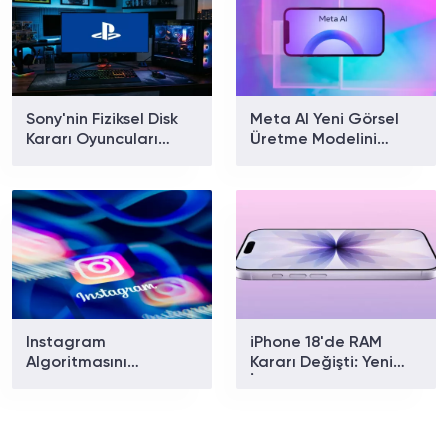
Sony'nin Fiziksel Disk
Meta AI Yeni Görsel
Kararı Oyuncuları
Üretme Modelini
PC'ye Yöneltiyor:
Tanıttı: WhatsApp ve
Anket Sonuçları Dikkat
Instagram'da
Çekti
Kullanılabilecek
Instagram
iPhone 18'de RAM
Algoritmasını
Kararı Değişti: Yeni
Kullanıcılar
İddiaya Göre 9 GB
Yönetecek: Yeni
Bellekle Gelecek
Özellikler Test
Edilmeye Başlandı