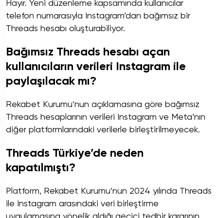
Hayır. Yeni düzenleme kapsamında kullanıcılar
telefon numarasıyla Instagram’dan bağımsız bir
Threads hesabı oluşturabiliyor.
Bağımsız Threads hesabı açan
kullanıcıların verileri Instagram ile
paylaşılacak mı?
Rekabet Kurumu’nun açıklamasına göre bağımsız
Threads hesaplarının verileri Instagram ve Meta’nın
diğer platformlarındaki verilerle birleştirilmeyecek.
Threads Türkiye’de neden
kapatılmıştı?
Platform, Rekabet Kurumu’nun 2024 yılında Threads
ile Instagram arasındaki veri birleştirme
uygulamasına yönelik aldığı geçici tedbir kararının