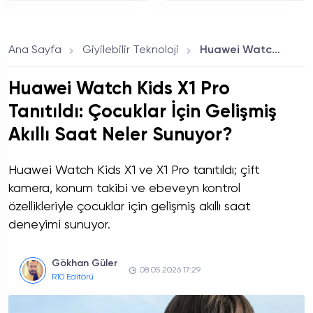
Hasılatında Avengers:
Bıraktı? İşte Yazılım
Endgame Geçiliyor
Desteği Sona Eren 10
mu?
Model
Ana Sayfa
Giyilebilir Teknoloji
Huawei Watch Kids X1 Pro Tanıtıldı: Çocuklar İçin Gelişmiş Akıllı Saat Neler Sunuyor?
Huawei Watch Kids X1 Pro
Tanıtıldı: Çocuklar İçin Gelişmiş
Akıllı Saat Neler Sunuyor?
Huawei Watch Kids X1 ve X1 Pro tanıtıldı; çift
kamera, konum takibi ve ebeveyn kontrol
özellikleriyle çocuklar için gelişmiş akıllı saat
deneyimi sunuyor.
Gökhan Güler
08.05.2026 17:29
R10 Editörü