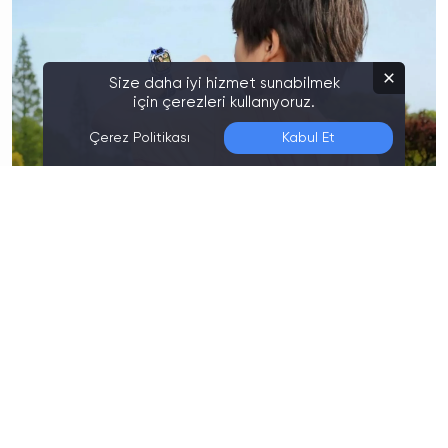
Size daha iyi hizmet sunabilmek
için çerezleri kullanıyoruz.
Çerez Politikası
Kabul Et
Son Düzenleme:
06.08.2026 00:30
Huawei, çocuklara yönelik geliştirdiği yeni akıllı saat
serisini küresel çapta duyurdu. Tanıtımı yapılan
Huawei Watch Kids X1
ve Watch Kids X1 Pro
modelleri, çocuk güvenliği ve iletişim özellikleriyle
dikkat çekerken, markanın diğer yeni ürünleriyle
birlikte sahneye çıktı.