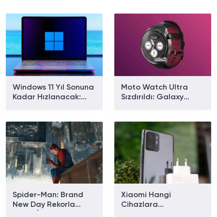
Windows 11 Yıl Sonuna
Moto Watch Ultra
Kadar Hızlanacak:
Sızdırıldı: Galaxy
Microsoft Hangi Yeni
Watch Ultra Rakibi
Özellikleri Getirecek?
Hangi Özelliklerle
Gelecek?
Spider-Man: Brand
Xiaomi Hangi
New Day Rekorla
Cihazlara
Açıldı: İlk Gün
Güncelleme Vermeyi