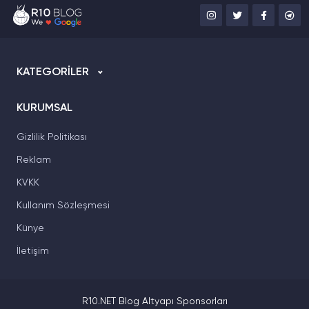
KATEGORİLER
KURUMSAL
Gizlilik Politikası
Reklam
KVKK
Kullanım Sözleşmesi
Künye
İletişim
R10.NET Blog Altyapı Sponsorları