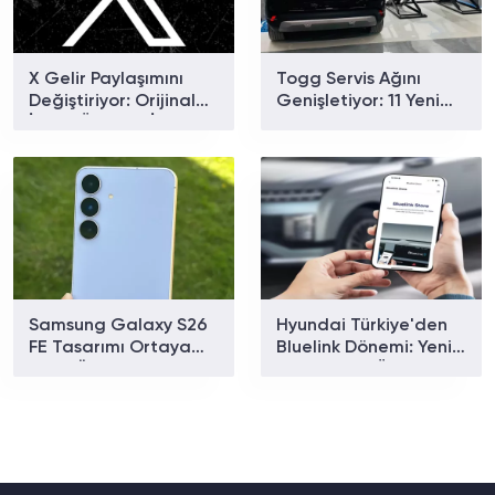
X Gelir Paylaşımını
Togg Servis Ağını
Değiştiriyor: Orijinal
Genişletiyor: 11 Yeni
İçerik Ödülleri İçin Yeni
Noktayla Sayı 58'e
Dönem Başlıyor
Ulaştı
Samsung Galaxy S26
Hyundai Türkiye'den
FE Tasarımı Ortaya
Bluelink Dönemi: Yeni
Çıktı: Üç Renk
Paketler ve Özellikler
Seçeneğiyle Geliyor
Belli Oldu