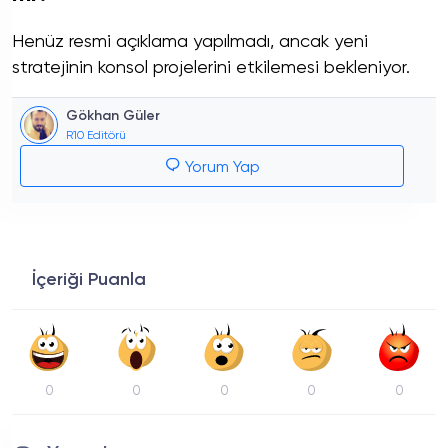
Henüz resmi açıklama yapılmadı, ancak yeni
stratejinin konsol projelerini etkilemesi bekleniyor.
Gökhan Güler
R10 Editörü
Yorum Yap
İçeriği Puanla
0
0
0
0
0