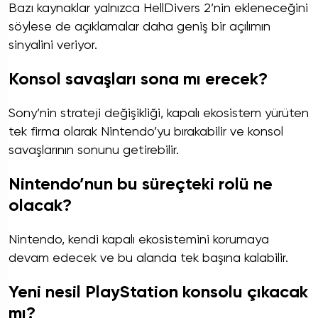
Bazı kaynaklar yalnızca HellDivers 2’nin ekleneceğini
söylese de açıklamalar daha geniş bir açılımın
sinyalini veriyor.
Konsol savaşları sona mı erecek?
Sony’nin strateji değişikliği, kapalı ekosistem yürüten
tek firma olarak Nintendo’yu bırakabilir ve konsol
savaşlarının sonunu getirebilir.
Nintendo’nun bu süreçteki rolü ne
olacak?
Nintendo, kendi kapalı ekosistemini korumaya
devam edecek ve bu alanda tek başına kalabilir.
Yeni nesil PlayStation konsolu çıkacak
mı?