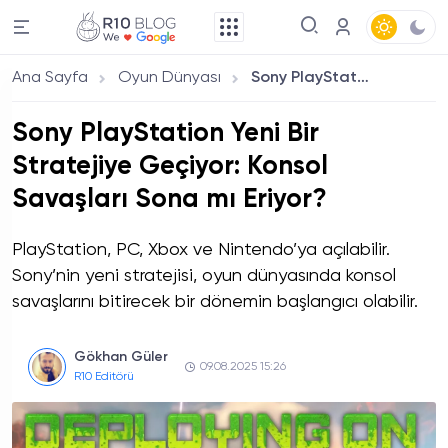
Ana Sayfa
Oyun Dünyası
Sony PlayStation Yeni Bir Stratejiye Geçiyor: Konsol Savaşları Sona mı Eriyor?
Sony PlayStation Yeni Bir
Stratejiye Geçiyor: Konsol
Savaşları Sona mı Eriyor?
PlayStation, PC, Xbox ve Nintendo’ya açılabilir.
Sony’nin yeni stratejisi, oyun dünyasında konsol
savaşlarını bitirecek bir dönemin başlangıcı olabilir.
Gökhan Güler
09.08.2025 15:26
R10 Editörü