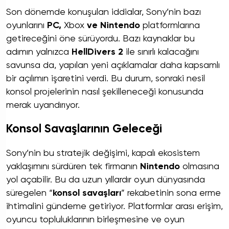
Son dönemde konuşulan iddialar, Sony’nin bazı
oyunlarını
PC,
Xbox
ve Nintendo
platformlarına
getireceğini öne sürüyordu. Bazı kaynaklar bu
adımın yalnızca
HellDivers 2
ile sınırlı kalacağını
savunsa da, yapılan yeni açıklamalar daha kapsamlı
bir açılımın işaretini verdi. Bu durum, sonraki nesil
konsol projelerinin nasıl şekilleneceği konusunda
merak uyandırıyor.
Konsol Savaşlarının Geleceği
Sony’nin bu stratejik değişimi, kapalı ekosistem
yaklaşımını sürdüren tek firmanın
Nintendo
olmasına
yol açabilir. Bu da uzun yıllardır oyun dünyasında
süregelen “
konsol savaşları
” rekabetinin sona erme
ihtimalini gündeme getiriyor. Platformlar arası erişim,
oyuncu topluluklarının birleşmesine ve oyun