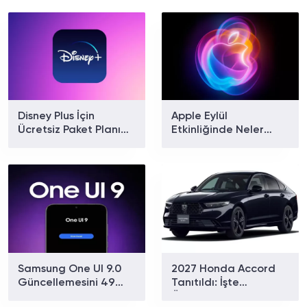
Disney Plus İçin
Apple Eylül
Ücretsiz Paket Planı
Etkinliğinde Neler
Doğrulandı
Tanıtılacak? iPhone 18
Pro ve Katlanabilir
iPhone İçin Geri Sayım
Başladı!
Samsung One UI 9.0
2027 Honda Accord
Güncellemesini 49
Tanıtıldı: İşte
Galaxy Cihazında
Özellikleri!