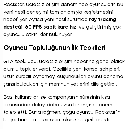
Rockstar, ücretsiz erişim döneminde oyuncuların bu
yeni nesil deneyimi tam anlamıyla keşfetmesini
hedefliyor. Ayrıca yeni nesil sürümde
ray tracing
desteği
,
60 FPS sabit kare hızı
ve geliştirilmiş çok
oyunculu etkinlikler bulunuyor.
Oyuncu Topluluğunun İlk Tepkileri
GTA topluluğu, ücretsiz erişim haberine genel olarak
olumlu tepkiler verdi. Özellikle yeni konsol sahipleri,
uzun süredir oynamayı düşündükleri oyunu deneme
şansı buldukları için memnuniyetlerini dile getirdi.
Bazı kullanıcılar ise kampanyanın süresinin kısa
olmasından dolayı daha uzun bir erişim dönemi
talep etti. Buna rağmen, çoğu oyuncu Rockstar’ın
bu jestini olumlu bir adım olarak değerlendirdi.