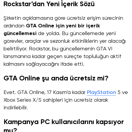
Rockstar’dan Yeni İçerik Sözü
Şirketin açıklamasına göre ücretsiz erişim sürecinin
ardından
GTA Online için yeni bir içerik
güncellemesi
de yolda. Bu güncellemede yeni
görevler, araçlar ve sezonluk etkinliklerin yer alacağı
belirtiliyor. Rockstar, bu güncellemenin GTA VI
lansmanına kadar geçen süreçte topluluğun aktif
kalmasını sağlayacağını ifade etti.
GTA Online şu anda ücretsiz mi?
Evet. GTA Online, 17 Kasım’a kadar
PlayStation
5 ve
Xbox Series X/S sahipleri için ücretsiz olarak
indirilebilir.
Kampanya PC kullanıcılarını kapsıyor
mu?