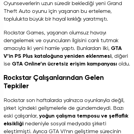
Oyunseverlerin uzun süredir beklediği yeni Grand
Theft Auto oyunu için yaşanan bu erteleme,
toplulukta büyük bir hayal kırıklığı yaratmıştı.
Rockstar Games, yaşanan olumsuz havayı
dengelemek ve oyuncuların ilgisini canlı tutmak
amacıyla iki yeni hamle yaptı. Bunlardan ilki,
GTA
V’in PS Plus kataloğuna yeniden eklenmesi
, diğeri
ise
GTA Online’ın ücretsiz erişim kampanyası
oldu.
Rockstar Çalışanlarından Gelen
Tepkiler
Rockstar son haftalarda yalnızca oyunlarıyla değil,
şirket içindeki gelişmelerle de gündemdeydi. Bazı
eski çalışanlar,
yoğun çalışma temposu ve şeffaflık
eksikliği
nedeniyle sosyal medyada şirketi
eleştirmişti. Ayrıca GTA VI’nın geliştirme sürecinin