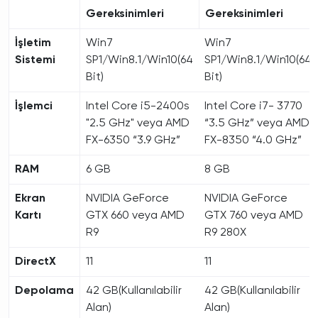
Gereksinimleri
Gereksinimleri
İşletim
Win7
Win7
Sistemi
SP1/Win8.1/Win10(64
SP1/Win8.1/Win10(64
Bit)
Bit)
İşlemci
Intel Core i5-2400s
Intel Core i7- 3770
"2.5 GHz" veya AMD
“3.5 GHz” veya AMD
FX-6350 “3.9 GHz”
FX-8350 “4.0 GHz”
RAM
6 GB
8 GB
Ekran
NVIDIA GeForce
NVIDIA GeForce
Kartı
GTX 660 veya AMD
GTX 760 veya AMD
R9
R9 280X
DirectX
11
11
Depolama
42 GB(Kullanılabilir
42 GB(Kullanılabilir
Alan)
Alan)