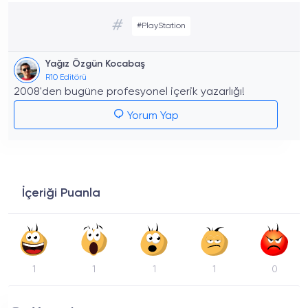
#
#PlayStation
Yağız Özgün Kocabaş
R10 Editörü
2008'den bugüne profesyonel içerik yazarlığı!
Yorum Yap
İçeriği Puanla
1
1
1
1
0