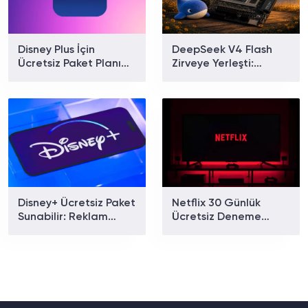
Disney Plus İçin
DeepSeek V4 Flash
Ücretsiz Paket Planı
Zirveye Yerleşti:
Doğrulandı
Dünyanın En Çok
Kullanılan Yapay Zekâ
Modeli Oldu!
Disney+ Ücretsiz Paket
Netflix 30 Günlük
Sunabilir: Reklam
Ücretsiz Deneme
Destekli Yeni Seçenek
Teklifini Yeniden
Gündemde
Sunmaya Başladı!